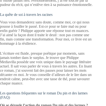
n’oublie jamais rien. Personnellement, j’ai été touché par la
pudeur du récit, qui n’enlève rien à sa puissance émotionnelle.
La quête de soi à travers les racines
Vous vous demanderez sans doute, comme moi, ce qui nous
pousse à fouiller le passé. Est-ce pour se faire mal ou pour
enfin guérir ? Philippe apporte une réponse tout en nuances.
J’ai aimé la façon dont il traite le deuil : non pas comme une
fin, mais comme une transformation. Pour moi, ce livre est un
hommage à la résilience.
L’écriture est fluide, presque poétique par moments, sans
jamais tomber dans le surplus. Je trouve que Philippe
Mediavilla possède une voix unique dans le paysage littéraire
actuel. Il sait vous parler de vous à travers les autres. En lisant
ce roman, j’ai souvent fait des pauses pour laisser les mots
décanter en moi. Je vous conseille d’ailleurs de le lire dans un
endroit calme, peut-être avec une tasse de thé, pour savourer
chaque nuance.
Les questions fréquentes sur le roman Du pin et des larmes
(FAQ)
Où se déroule l’action du roman Du pin et des larmes ?