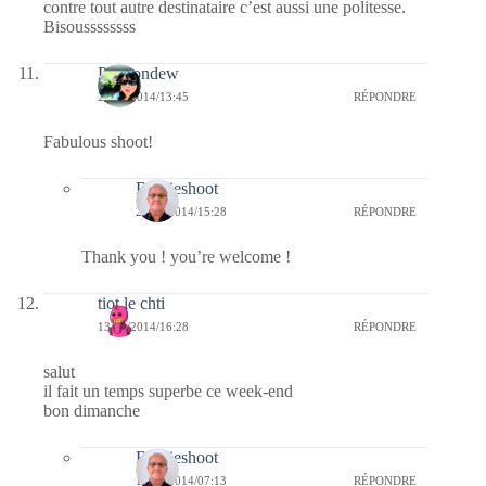
contre tout autre destinataire c’est aussi une politesse.
Bisoussssssss
Passiondew
23/09/2014/13:45
RÉPONDRE
Fabulous shoot!
Bernieshoot
23/09/2014/15:28
RÉPONDRE
Thank you ! you’re welcome !
tiot le chti
13/09/2014/16:28
RÉPONDRE
salut
il fait un temps superbe ce week-end
bon dimanche
Bernieshoot
14/09/2014/07:13
RÉPONDRE