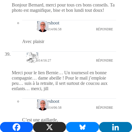
Bonjour Bernard, merci pour tous ces bons conseils. Ta
photo est magnifique, bise et bon lundi tout doux!
Bernieshoot
09/09/2014/06:58
RÉPONDRE
Avec plaisir
jill bill
08/09/2014/16:27
RÉPONDRE
Merci pour le lien Bernie… Un tournesol en bonne
compagnie… dame abeille ! Pour le mail j’emploie
peu… suis à la retraite, il sert surtout de coucou aux
enfants… merci, jill
Bernieshoot
09/09/2014/06:58
RÉPONDRE
C’est une gaillarde,
Je connais un retraité qui utilise beaucoup les
mails, sourire