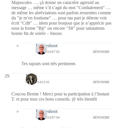
Majuscules …. çà donne un caractère agressif au
message … même s’il s’agit du mot "Cordialement" …
de même les abréviations sont parfois ressenties comme
du "je m’en foutisme" … pour ma part je déteste voir
écrit "Cdlt" … idem pour bonjour que je n’apprécie pas
sous la forme "Bjr" ou encore "Slt" pour salutations
bonne fin de soirée – bisous
Bernieshoot
09/09/2014/07:05
RÉPONDRE
Tes rajouts sont très pertinents
Nikita
08/09/2014/22:01
RÉPONDRE
Coucou Bernie ! Merci pour ta participation à l’Instant
T. et pour tous ces bons conseils. @ très bientôt
Bernieshoot
09/09/2014/07:04
RÉPONDRE