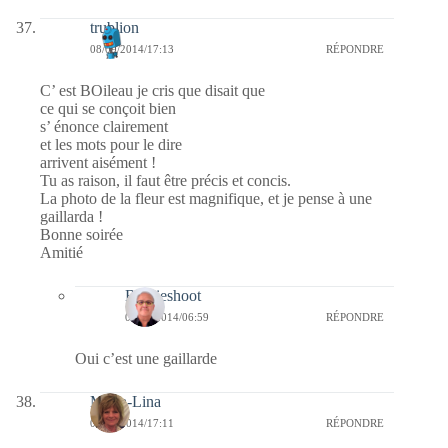
trublion
08/09/2014/17:13
RÉPONDRE
C’ est BOileau je cris que disait que
ce qui se conçoit bien
s’ énonce clairement
et les mots pour le dire
arrivent aisément !
Tu as raison, il faut être précis et concis.
La photo de la fleur est magnifique, et je pense à une
gaillarda !
Bonne soirée
Amitié
Bernieshoot
09/09/2014/06:59
RÉPONDRE
Oui c’est une gaillarde
Maria-Lina
08/09/2014/17:11
RÉPONDRE