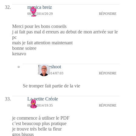
monica breiz
08/09/2014/20:29
RÉPONDRE
Merci pour les bons conseils
j ai fait pas mal d erreurs au debut de mon arrivée sur le
pc
mais je fait attention maintenant
bonne soiree
kenavo
Bernieshoot
09/09/2014/07:03
RÉPONDRE
Se tromper fait partie de la vie
La petite Créole
08/09/2014/19:35
RÉPONDRE
je commence à utiliser le PDF
c’est beaucoup plus pratique
je trouve très belle ta fleur
gros bisous