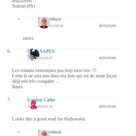
Bizzzzous
Solenn (#S)
Bernieshoot
28/10/2015/18:49
RÉPONDRE
merci
Black SAPES
27/10/2015/22:17
RÉPONDRE
Les romans historiques pas trop mon truc !!!
Celui là ne sera pas dans ma liste qui est de toute façon
déjà très très complète …
Bises
London Caller
27/10/2015/21:43
RÉPONDRE
Looks like a good read for Halloween.
Bernieshoot