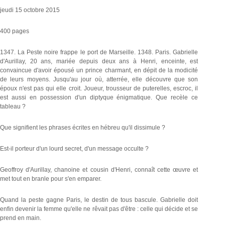
jeudi 15 octobre 2015
400 pages
1347. La Peste noire frappe le port de Marseille. 1348. Paris. Gabrielle
d'Aurillay, 20 ans, mariée depuis deux ans à Henri, enceinte, est
convaincue d'avoir épousé un prince charmant, en dépit de la modicité
de leurs moyens. Jusqu'au jour où, atterrée, elle découvre que son
époux n'est pas qui elle croit. Joueur, trousseur de puterelles, escroc, il
est aussi en possession d'un diptyque énigmatique. Que recèle ce
tableau ?
Que signifient les phrases écrites en hébreu qu'il dissimule ?
Est-il porteur d'un lourd secret, d'un message occulte ?
Geoffroy d'Aurillay, chanoine et cousin d'Henri, connaît cette œuvre et
met tout en branle pour s'en emparer.
Quand la peste gagne Paris, le destin de tous bascule. Gabrielle doit
enfin devenir la femme qu'elle ne rêvait pas d'être : celle qui décide et se
prend en main.