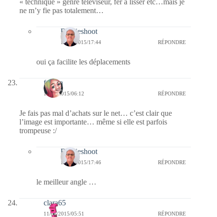
« technique » genre téléviseur, fer à lisser etc…mais je
ne m’y fie pas totalement…
Bernieshoot
11/06/2015/17:44
RÉPONDRE
oui ça facilite les déplacements
fedora
11/06/2015/06:12
RÉPONDRE
Je fais pas mal d’achats sur le net… c’est clair que
l’image est importante… même si elle est parfois
trompeuse :/
Bernieshoot
11/06/2015/17:46
RÉPONDRE
le meilleur angle …
clara65
11/06/2015/05:51
RÉPONDRE