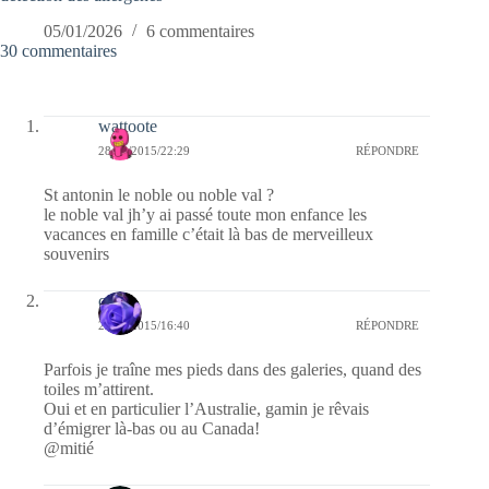
05/01/2026
6 commentaires
30 commentaires
wattoote
28/06/2015/22:29
RÉPONDRE
St antonin le noble ou noble val ?
le noble val jh’y ai passé toute mon enfance les
vacances en famille c’était là bas de merveilleux
souvenirs
covix
25/06/2015/16:40
RÉPONDRE
Parfois je traîne mes pieds dans des galeries, quand des
toiles m’attirent.
Oui et en particulier l’Australie, gamin je rêvais
d’émigrer là-bas ou au Canada!
@mitié