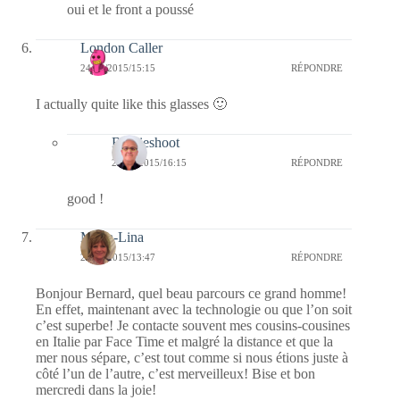
oui et le front a poussé
London Caller
24/06/2015/15:15
RÉPONDRE
I actually quite like this glasses 🙂
Bernieshoot
24/06/2015/16:15
RÉPONDRE
good !
Maria-Lina
24/06/2015/13:47
RÉPONDRE
Bonjour Bernard, quel beau parcours ce grand homme!
En effet, maintenant avec la technologie ou que l’on soit
c’est superbe! Je contacte souvent mes cousins-cousines
en Italie par Face Time et malgré la distance et que la
mer nous sépare, c’est tout comme si nous étions juste à
côté l’un de l’autre, c’est merveilleux! Bise et bon
mercredi dans la joie!