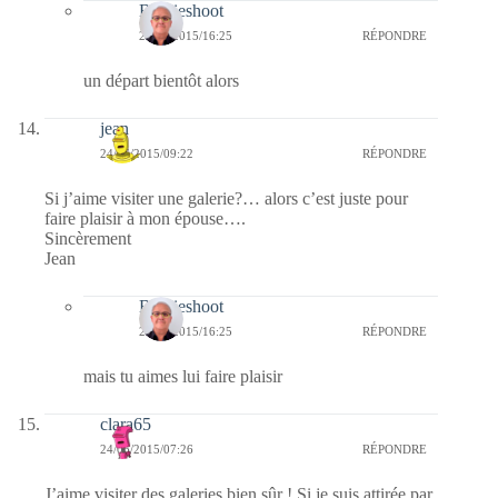
Bernieshoot
24/06/2015/16:25
RÉPONDRE
un départ bientôt alors
jean
24/06/2015/09:22
RÉPONDRE
Si j’aime visiter une galerie?… alors c’est juste pour
faire plaisir à mon épouse….
Sincèrement
Jean
Bernieshoot
24/06/2015/16:25
RÉPONDRE
mais tu aimes lui faire plaisir
clara65
24/06/2015/07:26
RÉPONDRE
J’aime visiter des galeries bien sûr ! Si je suis attirée par