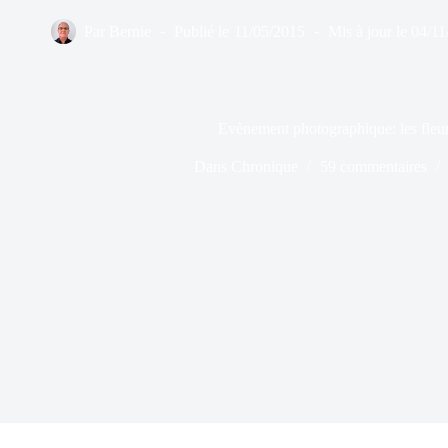
Par
Bernie
Publié le
11/05/2015
Mis à jour le
04/11
Evènement photographique: les fleur
Dans
Chronique
59 commentaires