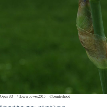
Opus #3 – #flowerpower2015 – ©bernieshoot
Evènement photographique: les fleurs à l’honneur