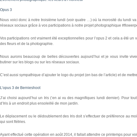
Opus 3
Nous voici donc à notre troisième lundi (voir quatre …) où la morosité du lundi va
réseaux sociaux grâce à vos participations à notre projet photographique #flower
Vos participations ont vraiment été exceptionnelles pour l’opus 2 et cela a été un v
des fleurs et de la photographie.
Nous aurons beaucoup de belles découvertes aujourd’hui et je vous invite vive
butiner sur les blogs ou sur les réseaux sociaux.
C’est aussi sympathique d’ajouter le logo du projet (en bas de l’article) et de met
L’opus 3 de Bernieshoot
J’ai choisi aujourd’hui un Iris (‘en ai vu des magnifiques lundi dernier). Pour to
d’Iris à un endroit plus ensoleillé de mon jardin.
Le déplacement ou le dédoublement des Iris doit s’effectuer de préférence au mois 
qui sont flétries.
Ayant effectué cette opération en août 2014, il fallait attendre ce printemps pour voir