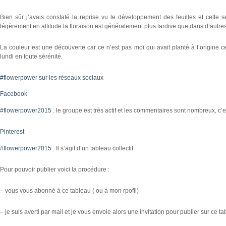
Bien sûr j’avais constaté la reprise vu le développement des feuilles et cette se
légèrement en altitude la floraison est généralement plus tardive que dans d’autres
La couleur est une découverte car ce n’est pas moi qui avait planté à l’origine c
lundi en toute sérénité.
#flowerpower sur les réseaux sociaux
Facebook
#flowerpower2015
. le groupe est très actif et les commentaires sont nombreux, c’e
Pinterest
#flowerpower2015
. Il s’agit d’un tableau collectif.
Pour pouvoir publier voici la procédure :
– vous vous abonné à ce tableau ( ou à mon rpofil)
– je suis averti par mail et je vous envoie alors une invitation pour publier sur ce t