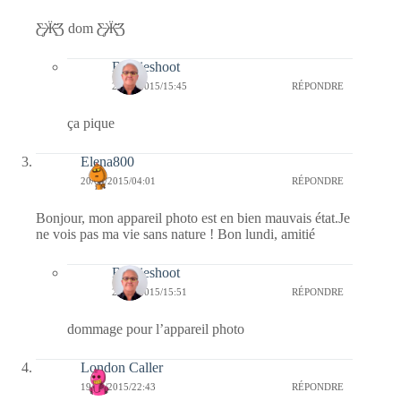
Ƹ̵̡Ӝ̵̨̄Ʒ dom Ƹ̵̡Ӝ̵̨̄Ʒ
Bernieshoot
23/04/2015/15:45
RÉPONDRE
ça pique
Elena800
20/04/2015/04:01
RÉPONDRE
Bonjour, mon appareil photo est en bien mauvais état.Je
ne vois pas ma vie sans nature ! Bon lundi, amitié
Bernieshoot
23/04/2015/15:51
RÉPONDRE
dommage pour l’appareil photo
London Caller
19/04/2015/22:43
RÉPONDRE