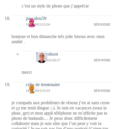
c’est un style de photo que j’apprécie
pascalou59
19/04/2015/13:54
RÉPONDRE
bonjour et bon dimanche très jolie bisous avec mon
amitié .
Bernieshoot
23/04/2015/16:27
RÉPONDRE
merci
crise de trentenaire
19/04/2015/13:53
RÉPONDRE
je compatis aux problèmes de réseau j’en ai sans cesse
et ça me rend dingue ;-). Je suis en vacances (sous la
pluie, grr) et mon appli téléphone ne m’affiche pas ta
photo de badauds… Je peux donc difficilement
collaborer mais je suis sûre que l’on peut y voir ta
curiosité ! Je ne suis pas fan d’ego portrait (j’aime ton