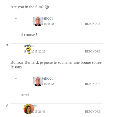
Are you in the film? 😉
Bernieshoot
23/04/2015/15:58
RÉPONDRE
of course !
soussou
19/04/2015/22:26
RÉPONDRE
Bonsoir Bernard, je passe te souhaiter une bonne soirée
Bisous
Bernieshoot
23/04/2015/15:58
RÉPONDRE
merci
missfujii
19/04/2015/21:49
RÉPONDRE