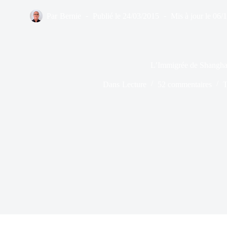
Par
Bernie
Publié le
24/03/2015
Mis à jour le
06/
L’Immigrée de Shangha
Dans
Lecture
52 commentaires
T