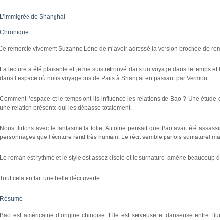
L’immigrée de Shanghai
Chronique
Je remercie vivement Suzanne Lène de m’avoir adressé la version brochée de roma
La lecture a été plaisante et je me suis retrouvé dans un voyage dans le temps 
dans l’espace où nous voyageons de Paris à Shangai en passant par Vermont.
Comment l’espace et le temps ont-ils influencé les relations de Bao ? Une étude d
une relation présente qui les dépasse totalement.
Nous flirtons avec le fantasme la folie, Antoine pensait que Bao avait été assassi
personnages que l’écriture rend très humain. Le récit semble parfois surnaturel mai
Le roman est rythmé et le style est assez ciselé et le surnaturel amène beaucoup
Tout cela en fait une belle découverte.
Résumé
Bao est américaine d’origine chinoise. Elle est serveuse et danseuse entre Burli