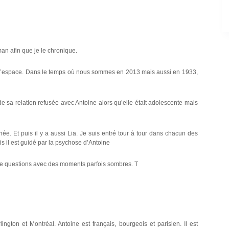
n afin que je le chronique.
et l’espace. Dans le temps où nous sommes en 2013 mais aussi en 1933,
e sa relation refusée avec Antoine alors qu’elle était adolescente mais
née. Et puis il y a aussi Lia. Je suis entré tour à tour dans chacun des
s il est guidé par la psychose d’Antoine
 de questions avec des moments parfois sombres. T
ngton et Montréal. Antoine est français, bourgeois et parisien. Il est