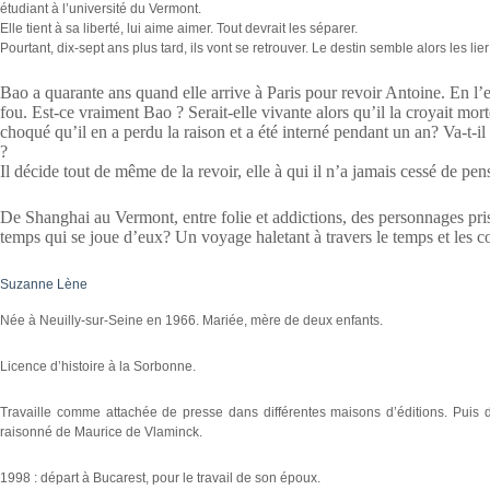
étudiant à l’université du Vermont.
Elle tient à sa liberté, lui aime aimer. Tout devrait les séparer.
Pourtant, dix-sept ans plus tard, ils vont se retrouver. Le destin semble alors les l
Bao a quarante ans quand elle arrive à Paris pour revoir Antoine. En l
fou. Est-ce vraiment Bao ? Serait-elle vivante alors qu’il la croyait mo
choqué qu’il en a perdu la raison et a été interné pendant un an? Va-t-il 
?
Il décide tout de même de la revoir, elle à qui il n’a jamais cessé de pen
De Shanghai au Vermont, entre folie et addictions, des personnages pris
temps qui se joue d’eux? Un voyage haletant à travers le temps et les 
Suzanne Lène
Née à Neuilly-sur-Seine en 1966. Mariée, mère de deux enfants.
Licence d’histoire à la Sorbonne.
Travaille comme attachée de presse dans différentes maisons d’éditions. Puis d
raisonné de Maurice de Vlaminck.
1998 : départ à Bucarest, pour le travail de son époux.