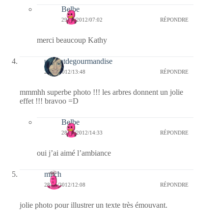
Belbe
29/01/2012/07:02
RÉPONDRE
merci beaucoup Kathy
unventdegourmandise
28/01/2012/13:48
RÉPONDRE
mmmhh superbe photo !!! les arbres donnent un jolie
effet !!! bravoo =D
Belbe
28/01/2012/14:33
RÉPONDRE
oui j’ai aimé l’ambiance
mitch
28/01/2012/12:08
RÉPONDRE
jolie photo pour illustrer un texte très émouvant.