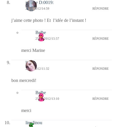
marine D:0019:
25/01/2012/14:59
RÉPONDRE
j’aime cette photo ! Et l’idée de l’instant !
Belbe
25/01/2012/15:57
RÉPONDRE
merci Marine
linda
25/01/2012/11:32
RÉPONDRE
bon mercredi!
Belbe
25/01/2012/13:10
RÉPONDRE
merci
line/linou