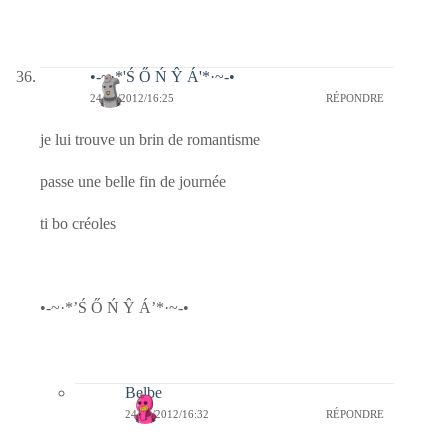
•-~·*'Ś Ő Ń Ŷ Á'*·~-•
24/01/2012/16:25
RÉPONDRE
je lui trouve un brin de romantisme
passe une belle fin de journée
ti bo créoles
•-~·*’Ś Ő Ń Ŷ Á’*·~-•
Belbe
24/01/2012/16:32
RÉPONDRE