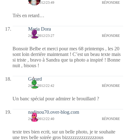
24/01/2012/23:49
RÉPONDRE
Très en retard…
Maria Dora
24/01/2012/23:27
RÉPONDRE
Bonsoir Belbe et merci pour mes 68 printemps , les 20
sont loin derriére maintenant ! C’est un beau texte mais
si triste , bravo à Sandra que ta photo a inspiré ! Bonne
nuit , bisous !
Gérard
24/01/2012/22:42
RÉPONDRE
Un banc spécial pour admirer le brouillard ?
nadinou70.over-blog.com
24/01/2012/22:40
RÉPONDRE
texte tres bien ecrit, sur un belle photo, je te souhaite
une tres belle soirée gros bizzzzzzzzzzzzzzous