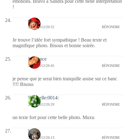
émotions. Bravo à Sandra pour cette belle interprétation
!
ema
24/01/2012/20:52
RÉPONDRE
Je trouve l’idée fort sympathique ! Beau texte et
magnifique photo. Bisous et bonne soirée.
Laurence
24/01/2012/20:45
RÉPONDRE
je pense que je serai bien tranquille assise sur ce banc
!!!! Bisous
Dani-elle:0014:
24/01/2012/20:29
RÉPONDRE
un texte fort pour cette belle photo. Muxu
lucia
24/01/2012/20:13
RÉPONDRE