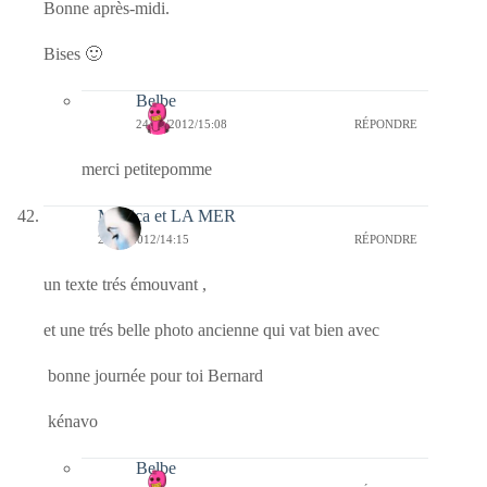
Bonne après-midi.
Bises 🙂
Belbe
24/01/2012/15:08
RÉPONDRE
merci petitepomme
Monica et LA MER
24/01/2012/14:15
RÉPONDRE
un texte trés émouvant ,
et une trés belle photo ancienne qui vat bien avec
bonne journée pour toi Bernard
kénavo
Belbe