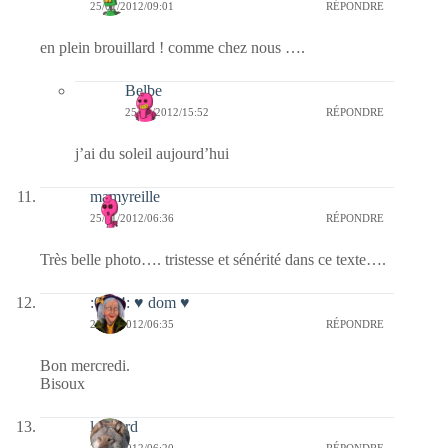
25/01/2012/09:01
RÉPONDRE
en plein brouillard ! comme chez nous ….
Belbe
25/01/2012/15:52
RÉPONDRE
j’ai du soleil aujourd’hui
mamyreille
25/01/2012/06:36
RÉPONDRE
Très belle photo…. tristesse et sénérité dans ce texte….
:0014: ♥ dom ♥
25/01/2012/06:35
RÉPONDRE
Bon mercredi.
Bisoux
louvard