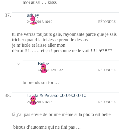
moi aussi … kisss
ashley
24/01/2012/16:19
RÉPONDRE
tu me verras toujours gaie, rayonnante parce que je sais
tricher quand la tristesse prend le dessus ………………
je m’isole et laisse aller mon
dérroi !!! …… et ça ! personne ne le voit !!!! ♥*♥**
Belbe
24/01/2012/16:32
RÉPONDRE
tu prends sur toi …
Linda & Picasso ::0079::0071::
24/01/2012/16:08
RÉPONDRE
là j’ai pas envie de brume méme si la photo est belle
bisous d’automne qui ne fini pas …