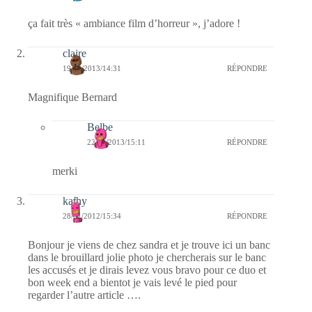
ça fait très « ambiance film d’horreur », j’adore !
claire
19/01/2013/14:31
RÉPONDRE
Magnifique Bernard
Belbe
22/01/2013/15:11
RÉPONDRE
merki
kathy
28/01/2012/15:34
RÉPONDRE
Bonjour je viens de chez sandra et je trouve ici un banc
dans le brouillard jolie photo je chercherais sur le banc
les accusés et je dirais levez vous bravo pour ce duo et
bon week end a bientot je vais levé le pied pour
regarder l’autre article ….