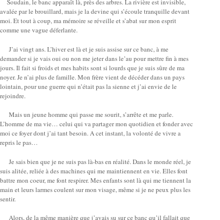
Soudain, le banc apparaît là, près des arbres. La rivière est invisible,
avalée par le brouillard, mais je la devine qui s’écoule tranquille devant
moi. Et tout à coup, ma mémoire se réveille et s’abat sur mon esprit
comme une vague déferlante.
J’ai vingt ans. L’hiver est là et je suis assise sur ce banc, à me
demander si je vais oui ou non me jeter dans le’au pour mettre fin à mes
jours. Il fait si froids et mes habits sont si lourds que je suis sûre de ma
noyer. Je n’ai plus de famille. Mon frère vient de décéder dans un pays
lointain, pour une guerre qui n’était pas la sienne et j’ai envie de le
rejoindre.
Mais un jeune homme qui passe me sourit, s’arrête et me parle.
L’homme de ma vie… celui qui va partager mon quotidien et fonder avec
moi ce foyer dont j’ai tant besoin. A cet instant, la volonté de vivre a
repris le pas…
Je sais bien que je ne suis pas là-bas en réalité. Dans le monde réel, je
suis alitée, reliée à des machines qui me maintiennent en vie. Elles font
battre mon coeur, me font respirer. Mes enfants sont là qui me tiennent la
main et leurs larmes coulent sur mon visage, même si je ne peux plus les
sentir.
Alors, de la même manière que j’avais su sur ce banc qu’il fallait que