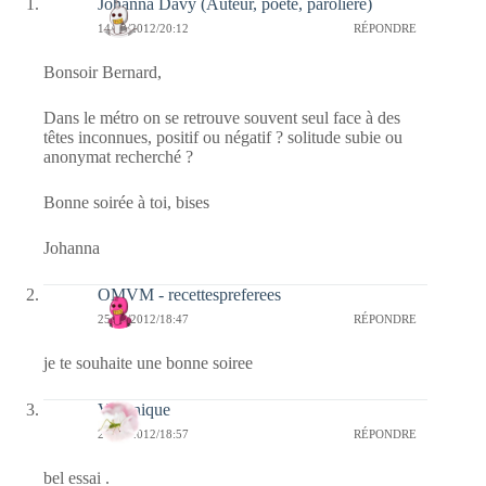
Johanna Davy (Auteur, poète, parolière)
14/03/2012/20:12
RÉPONDRE
Bonsoir Bernard,
Dans le métro on se retrouve souvent seul face à des
têtes inconnues, positif ou négatif ? solitude subie ou
anonymat recherché ?
Bonne soirée à toi, bises
Johanna
OMVM - recettespreferees
25/01/2012/18:47
RÉPONDRE
je te souhaite une bonne soiree
Véronique
24/01/2012/18:57
RÉPONDRE
bel essai .