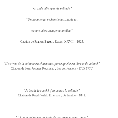
"
Grande ville, grande solitude.
"
"
Un homme qui recherche la solitude est
ou une bête sauvage ou un dieu.
"
Citation de
Francis Bacon
; Essais, XXVII – 1625.
"
L'oisiveté de la solitude est charmante, parce qu'elle est libre et de volonté.
"
Citation de
Jean-Jacques Rousseau
; Les confessions (1765-1770)
"
Je boude la société, j'embrasse la solitude.
"
Citation de
Ralph Waldo Emerson
; De l'amitié – 1841.
"
Il faut la solitude pour jouir de son cœur et pour aimer.
"