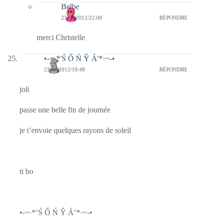
Belbe
23/01/2012/22:00
RÉPONDRE
merci Christelle
•-~·*'Ś Ő Ń Ŷ Á'*·~-•
23/01/2012/18:48
RÉPONDRE
joli
passe une belle fin de journée
je t’envoie quelques rayons de soleil
ti bo
•-~·*’Ś Ő Ń Ŷ Á’*·~-•