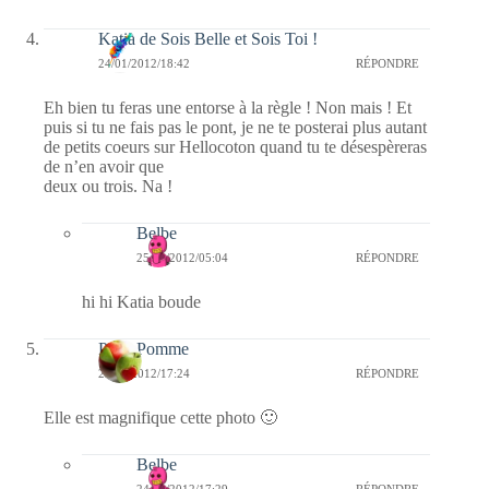
Katia de Sois Belle et Sois Toi !
24/01/2012/18:42
RÉPONDRE
Eh bien tu feras une entorse à la règle ! Non mais ! Et
puis si tu ne fais pas le pont, je ne te posterai plus autant
de petits coeurs sur Hellocoton quand tu te désespèreras
de n’en avoir que
deux ou trois. Na !
Belbe
25/01/2012/05:04
RÉPONDRE
hi hi Katia boude
PetitePomme
24/01/2012/17:24
RÉPONDRE
Elle est magnifique cette photo 🙂
Belbe
24/01/2012/17:29
RÉPONDRE