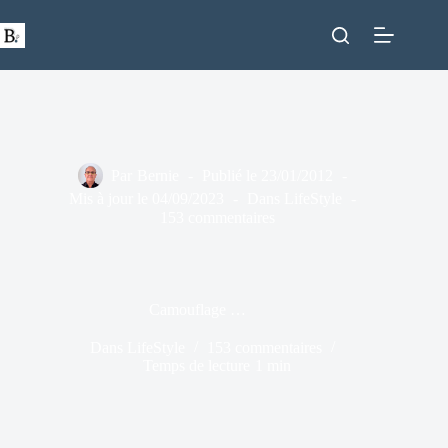
Passer
au
contenu
Par
Bernie
Publié le
23/01/2012
Mis à jour le
04/09/2023
Dans
LifeStyle
153 commentaires
Camouflage …
Dans
LifeStyle
153 commentaires
Temps de lecture
1 min