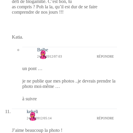
défi de blogamitié. C’est bon, tu
as compris ? Poh la la, qu’il est dur de se faire
comprendre de nos jours !!!
Katia.
Belbe
24/01/2012/07:03
RÉPONDRE
un pont …
je ne publie que mes photos ..je devrais prendre la
photo moi-même …
à suivre
kekeli
24/01/2012/05:14
RÉPONDRE
J’aime beaucoup la photo !