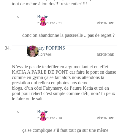
tout de même à ton dos!!! reste entier!!!!
Belbe
23/01/2012/17:31
RÉPONDRE
donc on abandonne la passerelle .. pas de regret ?
fabymary POPPINS
23/01/2012/17:06
RÉPONDRE
N’essaie pas de te défiler en argumentant et en effet
KATIA A PARLE DE PONT car faire le pont en danse
comme en gymn ça se fait alors nous attendons ta
prestation qui reliera en photos nos deux
blogs, d’un côté Fabymary, de l’autre Katia et toi en
pont pour relier! c’est simple comme défi, non? tu peux
le faire on le sait
Belbe
23/01/2012/17:10
RÉPONDRE
ça se complique s’il faut tout ça sur une même