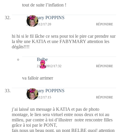
tout de suite l’inflation !
fabymary POPPINS
23/01/2012/17:20
RÉPONDRE
hi hi si le fil lâche ce sera pour toi le pire car prendre sur
la tête une KATIA et une FABYMARY attention les
dégâts!!!!
Belbe
23/01/2012/17:32
RÉPONDRE
va falloir arrimer
fabymary POPPINS
23/01/2012/17:15
RÉPONDRE
j’ai laissé un message à KATIA et pas de photo
montage, le lien sera virtuel entre nous deux et toi au
milieu, par contre à toi d’illustrer notre rencontre filles
grâce à toi par le PONT,
fais nous un beau pont, un pont BELBE quoi! attention