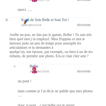
merci ….
Katia de Sois Belle et Sois Toi !
24/01/2012/14:24
RÉPONDRE
Arrête un peu, ne fais pas le gamin, Belbe ! Tu sais très
bien quel mot j’ai employé. Miss Poppins et moi te
laissons juste un peu de temps pour assouplir tes
articulations et tu demandes à
quelqu’un, ton épouse, par exemple, ou bien à un de tes
enfants, de prendre une photo. Est-ce clair cher ami ?
Belbe
24/01/2012/15:01
RÉPONDRE
un pont !
mais comme je l’ai dit je ne publie que mes photos
…
donc si pont .. c’est belbe qui le prend