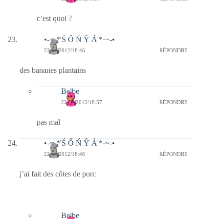
c’est quoi ?
•-~·*'Ś Ő Ń Ŷ Á'*·~-•
22/01/2012/18:46
RÉPONDRE
des bananes plantains
Belbe
22/01/2012/18:57
RÉPONDRE
pas mal
•-~·*'Ś Ő Ń Ŷ Á'*·~-•
22/01/2012/18:46
RÉPONDRE
j’ai fait des côtes de porc
Belbe