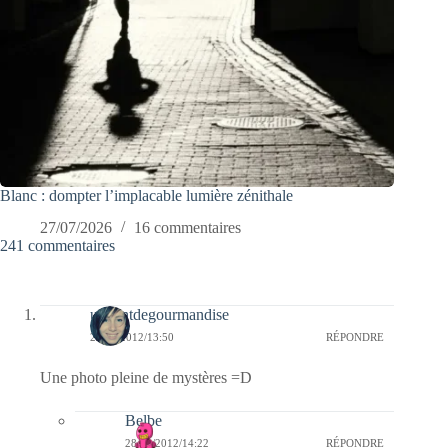
Blanc : dompter l’implacable lumière zénithale
27/07/2026
16 commentaires
241 commentaires
unventdegourmandise
28/01/2012/13:50
RÉPONDRE
Une photo pleine de mystères =D
Belbe
28/01/2012/14:22
RÉPONDRE