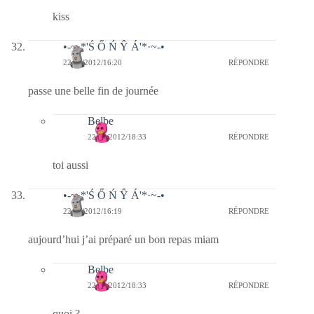
kiss
•-~·*'Ś Ő Ń Ŷ Á'*·~-•
22/01/2012/16:20
RÉPONDRE
passe une belle fin de journée
Belbe
22/01/2012/18:33
RÉPONDRE
toi aussi
•-~·*'Ś Ő Ń Ŷ Á'*·~-•
22/01/2012/16:19
RÉPONDRE
aujourd’hui j’ai préparé un bon repas miam
Belbe
22/01/2012/18:33
RÉPONDRE
quoi ?