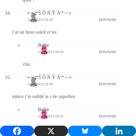
•-~·*'Ś Ő Ń Ŷ Á'*·~-•
22/01/2012/16:19
RÉPONDRE
j’ai un beau soleil et toi
Belbe
22/01/2012/18:33
RÉPONDRE
chic
•-~·*'Ś Ő Ń Ŷ Á'*·~-•
22/01/2012/16:19
RÉPONDRE
mince j’ai oublié le s de superbes
Belbe
22/01/2012/18:33
RÉPONDRE
arf ..