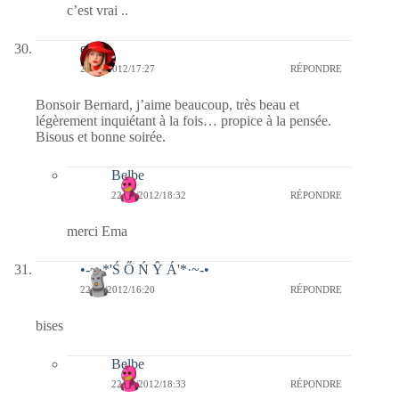
c’est vrai ..
ema
22/01/2012/17:27
RÉPONDRE
Bonsoir Bernard, j’aime beaucoup, très beau et
légèrement inquiétant à la fois… propice à la pensée.
Bisous et bonne soirée.
Belbe
22/01/2012/18:32
RÉPONDRE
merci Ema
•-~·*'Ś Ő Ń Ŷ Á'*·~-•
22/01/2012/16:20
RÉPONDRE
bises
Belbe
22/01/2012/18:33
RÉPONDRE