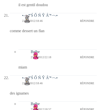
il est gentil doudou
•-~·*'Ś Ő Ń Ŷ Á'*·~-•
22/01/2012/18:46
RÉPONDRE
comme dessert un flan
Belbe
23/01/2012/22:18
RÉPONDRE
miam
•-~·*'Ś Ő Ń Ŷ Á'*·~-•
22/01/2012/18:46
RÉPONDRE
des ignames
Belbe
22/01/2012/18:57
RÉPONDRE