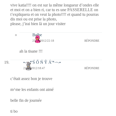
vive katia!!!! on est sur la même longueur d’ondes elle
et moi et on a bien ri, car tu es une PASSERELLE on
t’expliquera et on veut la photo!!!! et quand tu pourras
dis moi ou est prise la photo,
please, j’irai bien là un jour visiter
Belbe
23/01/2012/22:18
RÉPONDRE
ah la tisane !!!
•-~·*'Ś Ő Ń Ŷ Á'*·~-•
22/01/2012/18:47
RÉPONDRE
c’était assez bon je trouve
m^me les enfants ont aimé
belle fin de journée
ti bo