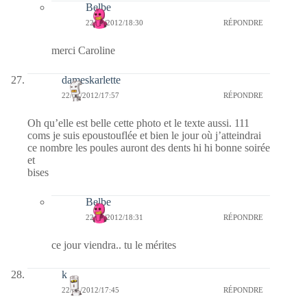
Belbe
22/01/2012/18:30
RÉPONDRE
merci Caroline
dameskarlette
22/01/2012/17:57
RÉPONDRE
Oh qu’elle est belle cette photo et le texte aussi. 111
coms je suis epoustouflée et bien le jour où j’atteindrai
ce nombre les poules auront des dents hi hi bonne soirée
et
bises
Belbe
22/01/2012/18:31
RÉPONDRE
ce jour viendra.. tu le mérites
k
22/01/2012/17:45
RÉPONDRE