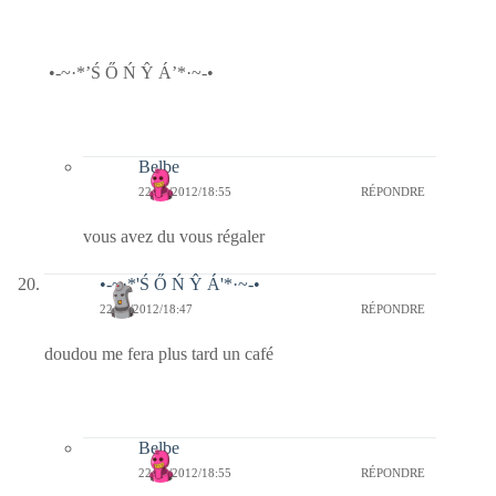
•-~·*’Ś Ő Ń Ŷ Á’*·~-•
Belbe
22/01/2012/18:55
RÉPONDRE
vous avez du vous régaler
•-~·*'Ś Ő Ń Ŷ Á'*·~-•
22/01/2012/18:47
RÉPONDRE
doudou me fera plus tard un café
Belbe
22/01/2012/18:55
RÉPONDRE