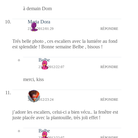
à demain Dom
Maria Dora
23/01/2012/01:29
RÉPONDRE
Trés belle photo , ces escaliers avec la lumiére au fond
est splendide ! Bonne semaine Belbe , bisous !
Belbe
23/01/2012/22:07
RÉPONDRE
merci, kiss
Ava
22/01/2012/23:24
RÉPONDRE
j’adore les escaliers, celui-ci a bien vécu.. la fenêtre est
juste placée avec la plantouille, très joli effet !
Belbe
23/01/2012/22:07
RÉPONDRE