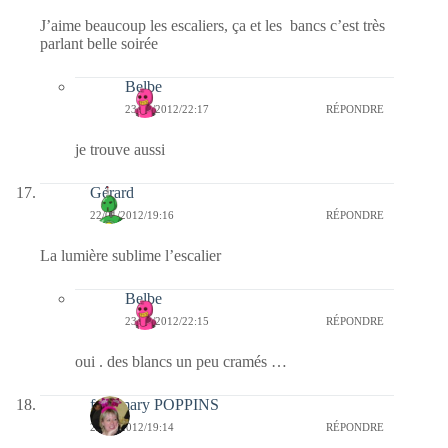
J’aime beaucoup les escaliers, ça et les bancs c’est très
parlant belle soirée
Belbe
23/01/2012/22:17
RÉPONDRE
je trouve aussi
Gérard
22/01/2012/19:16
RÉPONDRE
La lumière sublime l’escalier
Belbe
23/01/2012/22:15
RÉPONDRE
oui . des blancs un peu cramés …
fabymary POPPINS
22/01/2012/19:14
RÉPONDRE