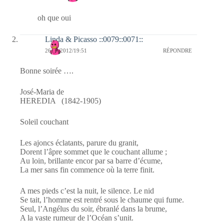
oh que oui
Linda & Picasso ::0079::0071::
26/01/2012/19:51
RÉPONDRE
Bonne soirée ….
José-Maria de
HEREDIA (1842-1905)
Soleil couchant
Les ajoncs éclatants, parure du granit,
Dorent l’âpre sommet que le couchant allume ;
Au loin, brillante encor par sa barre d’écume,
La mer sans fin commence où la terre finit.
A mes pieds c’est la nuit, le silence. Le nid
Se tait, l’homme est rentré sous le chaume qui fume.
Seul, l’Angélus du soir, ébranlé dans la brume,
A la vaste rumeur de l’Océan s’unit.