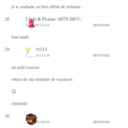
je te souhaite un bon début de semaine ..
Linda & Picasso ::0079::0071::
25/07/2011/11:55
RÉPONDRE
bon lundi
cricket1513
25/07/2011/11:39
RÉPONDRE
un petit coucou
retour de ma semaine de vacances
😉
christelle
Doria
25/07/2011/09:59
RÉPONDRE