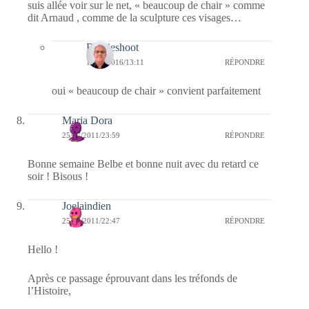
suis allée voir sur le net, « beaucoup de chair » comme
dit Arnaud , comme de la sculpture ces visages…
Bernieshoot
17/03/2016/13:11
RÉPONDRE
oui « beaucoup de chair » convient parfaitement
Maria Dora
25/07/2011/23:59
RÉPONDRE
Bonne semaine Belbe et bonne nuit avec du retard ce
soir ! Bisous !
Joelaindien
25/07/2011/22:47
RÉPONDRE
Hello !
Après ce passage éprouvant dans les tréfonds de
l’Histoire,