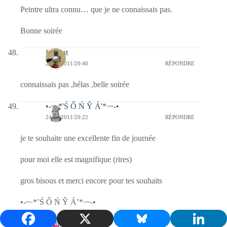
Peintre ultra connu… que je ne connaissais pas.
Bonne soirée
fulgent
24/07/2011/20:40
RÉPONDRE
connaissais pas ,hélas ,belle soirée
•-~·*'Ś Ő Ń Ŷ Á'*·~-•
24/07/2011/20:22
RÉPONDRE
je te souhaite une excellente fin de journée
pour moi elle est magnifique (rires)
gros bisous et merci encore pour tes souhaits
•-~·*’Ś Ő Ń Ŷ Á’*·~-•
mamalilou