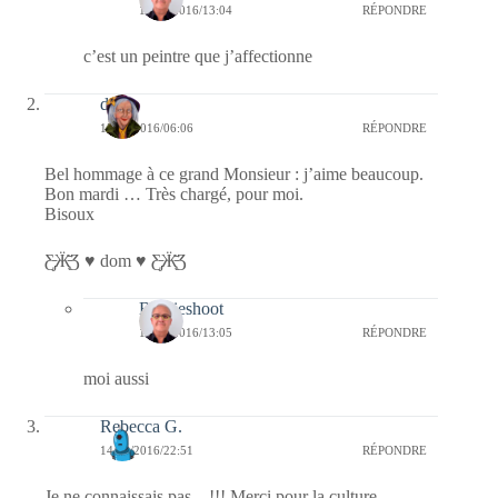
17/03/2016/13:04
RÉPONDRE
c’est un peintre que j’affectionne
dom
15/03/2016/06:06
RÉPONDRE
Bel hommage à ce grand Monsieur : j’aime beaucoup.
Bon mardi … Très chargé, pour moi.
Bisoux
Ƹ̵̡Ӝ̵̨̄Ʒ ♥ dom ♥ Ƹ̵̡Ӝ̵̨̄Ʒ
Bernieshoot
17/03/2016/13:05
RÉPONDRE
moi aussi
Rebecca G.
14/03/2016/22:51
RÉPONDRE
Je ne connaissais pas…!!! Merci pour la culture