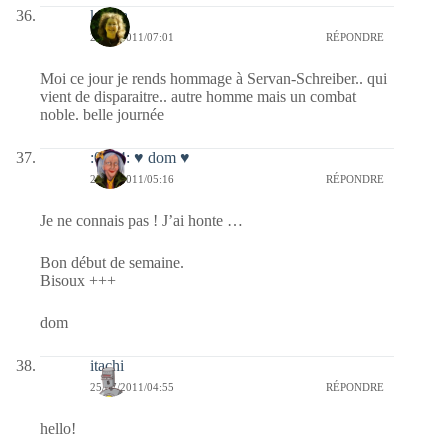
katara
25/07/2011/07:01
RÉPONDRE
Moi ce jour je rends hommage à Servan-Schreiber.. qui
vient de disparaitre.. autre homme mais un combat
noble. belle journée
:0014: ♥ dom ♥
25/07/2011/05:16
RÉPONDRE
Je ne connais pas ! J’ai honte …
Bon début de semaine.
Bisoux +++
dom
itachi
25/07/2011/04:55
RÉPONDRE
hello!