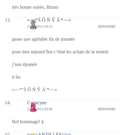
très bonne soirée, Bruno
•-~·*'Ś Ő Ń Ŷ Á'*·~-•
25/07/2011/20:23
RÉPONDRE
passe une agréable fin de journée
pour moi aujourd’hui c’était les achats de la rentrée
j’suis épuisée
ti bo
•-~·*’Ś Ő Ń Ŷ Á’*·~-•
Capucyne
25/07/2011/20:06
RÉPONDRE
Bel hommage! §
j¤¤^^ANTILLES^^¤¤