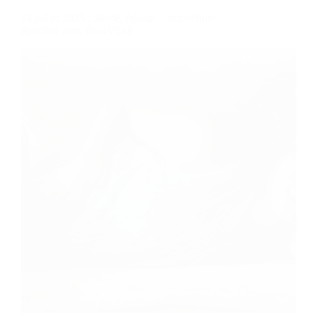
14 juillet 2025 : liberté, égalité… microbiote
équilibré avec OctoVita®