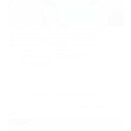
KOBOON, enseigne de street food thaï premium :
une nouvelle ère pour la cuisine thaï sur le pouce.
Vous en avez assez de devoir choisir entre manger
vite et manger sain ? KOBOON vous propose une
alternative qui bouscule les idées…
By
Bernie
On
07/07/2025
18 commentaires
Dans
LifeStyle
Temps de lecture
4 min
Toast Kiwi : La Recette Fraîche et Énergisante pour
l’Été