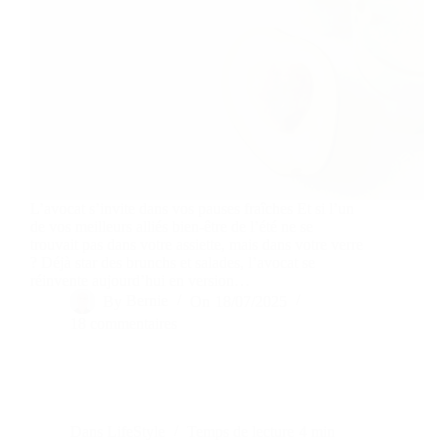
L’avocat s’invite dans vos pauses fraîches Et si l’un
de vos meilleurs alliés bien-être de l’été ne se
trouvait pas dans votre assiette, mais dans votre verre
? Déjà star des brunchs et salades, l’avocat se
réinvente aujourd’hui en version…
By
Bernie
On
18/07/2025
18 commentaires
Dans
LifeStyle
Temps de lecture
4 min