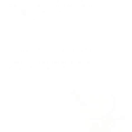
indiscutable. Pourtant, derrière l’image glamour se
cachent des conséquences bien plus lourdes que…
By
Bernie
On
22/07/2025
18 commentaires
Dans
Gastronomie
Temps de lecture
7 min
Smoothies, mocktails et boissons détox : l’avocat
s’invite dans vos verres cet été