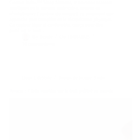
Garmin Index™ Sleep Monitor, le nouveau brassard
intelligent de la marque américaine, promet de
révolutionner l’analyse du sommeil en proposant une
approche plus complète de la récupération physique.
Ce capteur léger et confortable, conçu pour être
porté sur le haut…
By
Bernie
On
19/06/2025
10 commentaires
Dans
LifeStyle
Temps de lecture
5 min
Avocat : 7 faits insolites sur le fruit préféré au monde