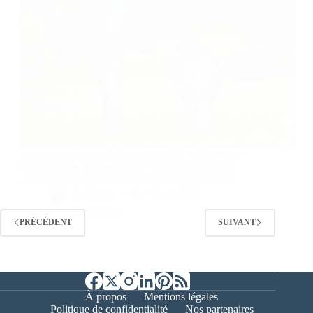
Ne laissez plus les douleurs au genou freiner votre
élan cet hiver. La genouillère Velpeau® Patella S
Comfort vous garantit soutien, chaleur et liberté.
By
Bernie
On
22/11/2025
14 commentaires
PRÉCÉDENT
SUIVANT
À propos
Mentions légales
Politique de confidentialité
Nos partenaires