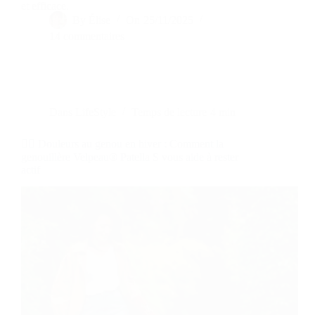
et efficace.
By
Élise
On
25/11/2025
14 commentaires
Dans
LifeStyle
Temps de lecture
4 min
🏃‍♀️ Douleurs au genou en hiver : Comment la
genouillère Velpeau® Patella S vous aide à rester
actif