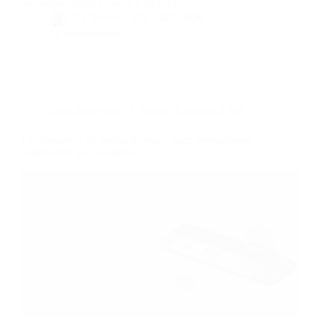
Velpeau® Ankle Control EXPERT.
By
Bernie
On
16/01/2026
16 commentaires
Dans
Innovation
Temps de lecture
4 min
Le laboratoire de poche Allergen Alert révolutionne
la détection des allergènes