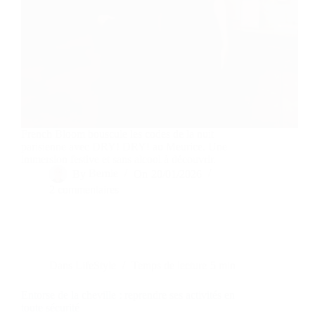
French Bloom bouscule les codes de la nuit
parisienne avec DRY! DRY! au Meurice. Une
immersion festive et sans alcool à découvrir.
By
Bernie
On
20/01/2026
2 commentaires
Dans
LifeStyle
Temps de lecture
5 min
Entorse de la cheville : reprendre ses activités en
toute sécurité