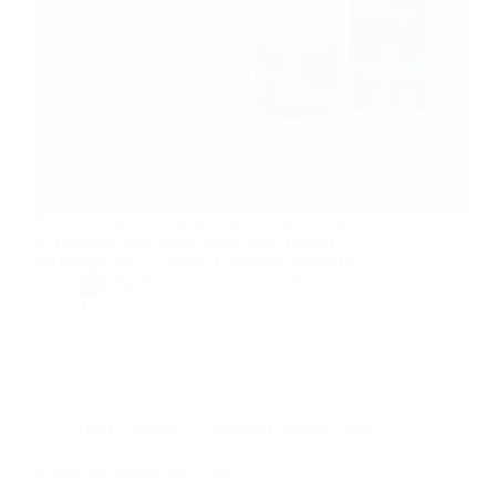
Votre bouche et vos émotions sont liées ! Découvrez
la révolution des Émoticrèmes pour soigner
microbiote buccal, stress et gencives sensibles.
By
Bernie
On
14/12/2025
8 commentaires
Dans
LifeStyle
Temps de lecture
6 min
À quel âge devient-on « vieux » ?