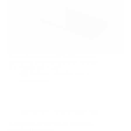
Allergen Alert dévoile au CES 2026 le premier
laboratoire de poche pour détecter les allergènes.
Une révolution pour la santé.
By
Bernie
On
05/01/2026
6 commentaires
Dans
LifeStyle
Temps de lecture
3 min
Accompagner son bébé dans ses découvertes
alimentaires en douceur