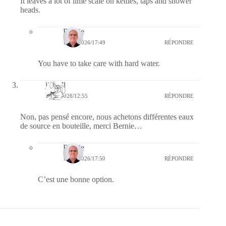
It leaves a lot of lime scale on kettles, taps and shower
heads.
Bernie
18/02/2026/17:49
RÉPONDRE
You have to take care with hard water.
jill bill
18/02/2026/12:55
RÉPONDRE
Non, pas pensé encore, nous achetons différentes eaux
de source en bouteille, merci Bernie…
Bernie
18/02/2026/17:50
RÉPONDRE
C’est une bonne option.