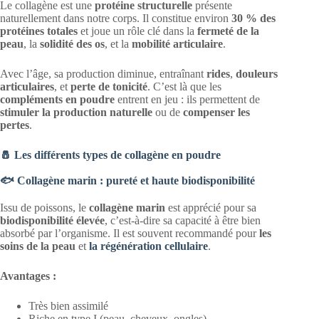
Le collagène est une
protéine structurelle
présente
naturellement dans notre corps. Il constitue environ
30 % des
protéines totales
et joue un rôle clé dans la
fermeté de la
peau
, la
solidité des os
, et la
mobilité articulaire
.
Avec l’âge, sa production diminue, entraînant
rides
,
douleurs
articulaires
, et
perte de tonicité
. C’est là que les
compléments en poudre
entrent en jeu : ils permettent de
stimuler la production naturelle
ou de
compenser les
pertes
.
🧂 Les différents types de collagène en poudre
🐟 Collagène marin : pureté et haute biodisponibilité
Issu de poissons, le
collagène marin
est apprécié pour sa
biodisponibilité élevée
, c’est-à-dire sa capacité à être bien
absorbé par l’organisme. Il est souvent recommandé pour
les
soins de la peau
et
la régénération cellulaire
.
Avantages :
Très bien assimilé
Riche en type I (peau, cheveux, ongles)