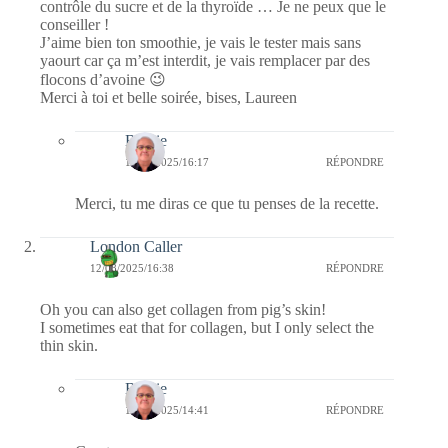
contrôle du sucre et de la thyroïde … Je ne peux que le
conseiller !
J’aime bien ton smoothie, je vais le tester mais sans
yaourt car ça m’est interdit, je vais remplacer par des
flocons d’avoine 😉
Merci à toi et belle soirée, bises, Laureen
Bernie
18/08/2025/16:17
RÉPONDRE
Merci, tu me diras ce que tu penses de la recette.
London Caller
12/08/2025/16:38
RÉPONDRE
Oh you can also get collagen from pig’s skin!
I sometimes eat that for collagen, but I only select the
thin skin.
Bernie
15/08/2025/14:41
RÉPONDRE