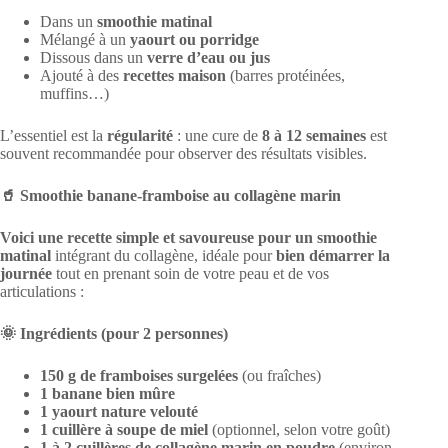
Dans un
smoothie matinal
Mélangé à un
yaourt ou porridge
Dissous dans un
verre d’eau ou jus
Ajouté à des
recettes maison
(barres protéinées,
muffins…)
L’essentiel est la
régularité
: une cure de
8 à 12 semaines
est
souvent recommandée pour observer des résultats visibles.
🥤 Smoothie banane-framboise au collagène marin
Voici une recette simple et savoureuse pour un smoothie
matinal
intégrant du collagène, idéale pour
bien démarrer la
journée
tout en prenant soin de votre peau et de vos
articulations :
🌞 Ingrédients (pour 2 personnes)
150 g de framboises surgelées
(ou fraîches)
1 banane bien mûre
1 yaourt nature velouté
1 cuillère à soupe de miel
(optionnel, selon votre goût)
1 à 2 cuillères de collagène marin en poudre
(environ