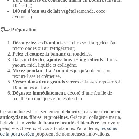
10 à 20 g)
100 ml d’eau ou de lait végétal
(amande, coco,
avoine…)
🧑‍🍳 Préparation
Décongelez les framboises
si elles sont surgelées (au
micro-ondes ou au réfrigérateur).
Pelez et coupez la banane
en rondelles.
Dans un blender,
ajoutez tous les ingrédients
: fruits,
yaourt, miel, liquide et collagène.
Mixez pendant 1 à 2 minutes
jusqu’à obtenir une
texture lisse et crémeuse.
Versez dans deux grands verres
et laissez reposer 5 à
10 minutes au frais.
Dégustez immédiatement
, décoré d’une feuille de
menthe ou quelques graines de chia.
Ce smoothie est non seulement
délicieux
, mais aussi
riche en
antioxydants
,
fibres
, et
protéines
. Grâce au collagène marin,
il devient un véritable
booster beauté et bien-être
pour votre
peau, vos cheveux et vos articulations. Par ailleurs,
les soins
de la peau coréen
proposent de nombreuses innovations.