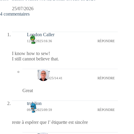
25/07/2026
4 commentaires
London Caller
12/08/2025/16:36
RÉPONDRE
I know how to sew!
I still cannot believe that.
Bernie
15/08/2025/14:41
RÉPONDRE
Great
trublion
09/08/2025/09:59
RÉPONDRE
reste à espérer que l’ étiquette est sincère