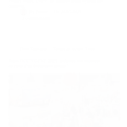
l’instax WIDE Evo™, un appareil photo hybride qui
combine…
By
Bernie
On
24/01/2025
12 commentaires
Dans
Toulouse
Temps de lecture
3 min
Salon OCC’YGENE 2025 : préparez vos vacances
au cœur d’un événement unique !