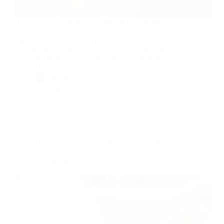
Imaginez un foyer impeccablement propre sans
effort. C’est ce que propose le tout nouveau robot
aspirateur et laveur MOVA P50 Pro Ultra. Doté de
technologies de pointe, cet appareil redéfinit les
standards du nettoyage intelligent tout en étant
élégant et…
By
Bernie
On
22/01/2025
16 commentaires
Dans
LifeStyle
Temps de lecture
7 min
Bonne Année 2025