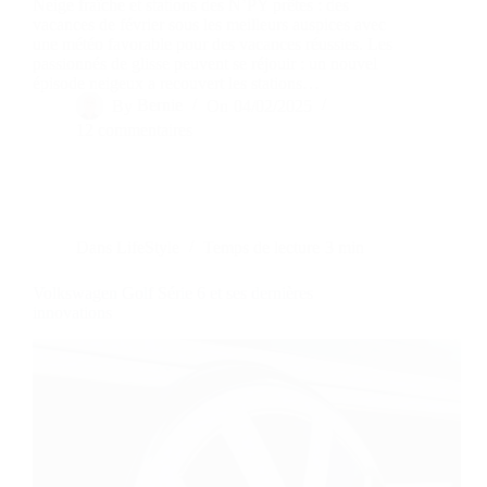
Neige fraîche et stations des N’PY prêtes : des
vacances de février sous les meilleurs auspices avec
une météo favorable pour des vacances réussies. Les
passionnés de glisse peuvent se réjouir : un nouvel
épisode neigeux a recouvert les stations…
By
Bernie
On
04/02/2025
12 commentaires
Dans
LifeStyle
Temps de lecture
3 min
Volkswagen Golf Série 6 et ses dernières
innovations