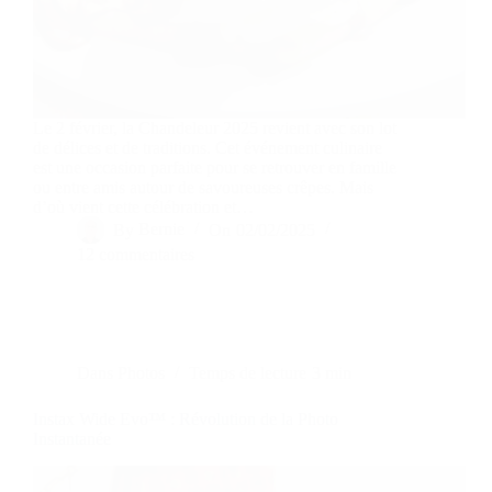
Le 2 février, la Chandeleur 2025 revient avec son lot
de délices et de traditions. Cet événement culinaire
est une occasion parfaite pour se retrouver en famille
ou entre amis autour de savoureuses crêpes. Mais
d’où vient cette célébration et…
By
Bernie
On
02/02/2025
12 commentaires
Dans
Photos
Temps de lecture
3 min
Instax Wide Evo™ : Révolution de la Photo
Instantanée