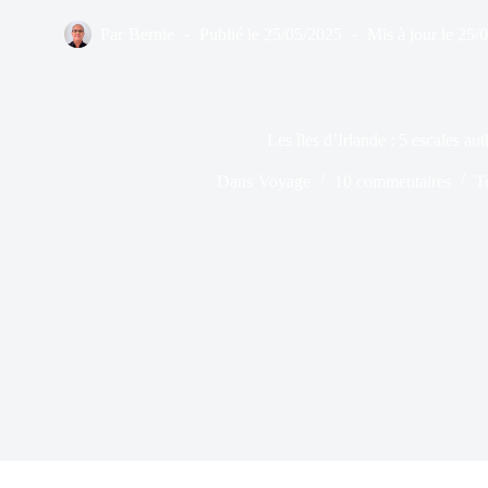
Par
Bernie
Publié le
25/05/2025
Mis à jour le
25/
Les îles d’Irlande : 5 escales au
Dans
Voyage
10 commentaires
T