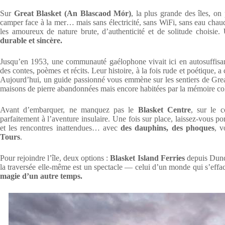
Sur
Great Blasket (An Blascaod Mór)
, la plus grande des îles, on
camper face à la mer… mais sans électricité, sans WiFi, sans eau chaude
les amoureux de nature brute, d’authenticité et de solitude choisie.
durable et sincère.
Jusqu’en 1953, une communauté gaélophone vivait ici en autosuffisanc
des contes, poèmes et récits. Leur histoire, à la fois rude et poétique,
Aujourd’hui, un guide passionné vous emmène sur les sentiers de Great
maisons de pierre abandonnées mais encore habitées par la mémoire col
Avant d’embarquer, ne manquez pas le
Blasket Centre
, sur le 
parfaitement à l’aventure insulaire. Une fois sur place, laissez-vous po
et les rencontres inattendues… avec
des dauphins, des phoques
, v
Tours
.
Pour rejoindre l’île, deux options :
Blasket Island Ferries
depuis Dunq
la traversée elle-même est un spectacle — celui d’un monde qui s’eff
magie d’un autre temps.