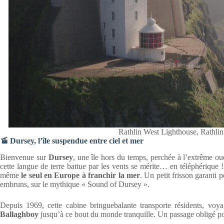
Rathlin West Lighthouse, Rathlin
🚡 Dursey, l’île suspendue entre ciel et mer
Bienvenue sur
Dursey
, une île hors du temps, perchée à l’extrême o
cette langue de terre battue par les vents se mérite… en téléphérique 
même
le seul en Europe à franchir la mer
. Un petit frisson garanti p
embruns, sur le mythique « Sound of Dursey ».
Depuis 1969, cette cabine bringuebalante transporte résidents, voy
Ballaghboy
jusqu’à ce bout du monde tranquille. Un passage obligé p