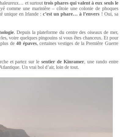
é chaleureux… et surtout
trois phares qui valent à eux seuls le
– rayé comme une marinière – côtoie une colonie de phoques
ité unique en Irlande :
c’est un phare… à l’envers
! Oui, sa
hologie
. Depuis la plateforme du centre des oiseaux de mer,
yles, voire quelques pingouins si vous êtes chanceux. Et pour
t plus de
40 épaves
, certaines vestiges de la Première Guerre
che et partez sur le
sentier de Kinramer
, une rando entre
Atlantique. Un vrai bol d’air, loin de tout.