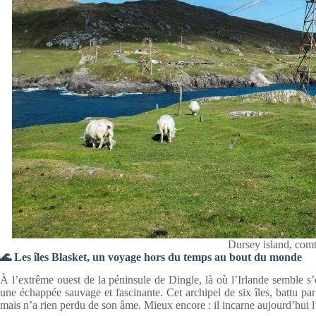
Dursey island, com
🌊 Les îles Blasket, un voyage hors du temps au bout du monde
À l’extrême ouest de la péninsule de Dingle, là où l’Irlande semble s’
une échappée sauvage et fascinante. Cet archipel de six îles, battu par
mais n’a rien perdu de son âme. Mieux encore : il incarne aujourd’hui l