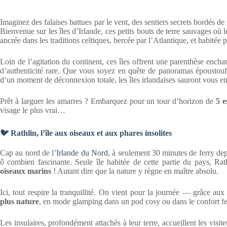
Imaginez des falaises battues par le vent, des sentiers secrets bordés 
Bienvenue sur les îles d’Irlande, ces petits bouts de terre sauvages où 
ancrée dans les traditions celtiques, bercée par l’Atlantique, et habitée
Loin de l’agitation du continent, ces îles offrent une parenthèse encha
d’authenticité rare. Que vous soyez en quête de panoramas époustoufl
d’un moment de déconnexion totale, les îles irlandaises sauront vous en
Prêt à larguer les amarres ? Embarquez pour un tour d’horizon de
5 e
visage le plus vrai…
🐦 Rathlin, l’île aux oiseaux et aux phares insolites
Cap au nord de l’
Irlande du Nord
, à seulement 30 minutes de ferry de
ô combien fascinante. Seule île habitée de cette partie du pays, R
oiseaux marins
! Autant dire que la nature y règne en maître absolu.
Ici, tout respire la tranquillité. On vient pour la journée — grâce au
plus nature
, en mode glamping dans un pod cosy ou dans le confort f
Les insulaires, profondément attachés à leur terre, accueillent les visi