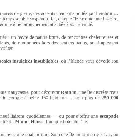
de murets de pierre, des accents chantants portés par l’embrun…
le temps semble suspendu. Ici, chaque île raconte une histoire,
 par une âme farouchement attachée à son identité.
ntée : un havre de nature brute, de rencontres chaleureuses et
ants, de randonnées hors des sentiers battus, ou simplement
voûter.
scales insulaires inoubliables
, où l’Irlande vous dévoile son
puis Ballycastle, pour découvrir
Rathlin
, une île discrète mais
athlin compte à peine 150 habitants… pour plus de
250 000
x neuf liaisons quotidiennes — ou pour s’offrir une
escapade
eutré du
Manor House
, l’unique hôtel de l’île.
teurs avec une chaleur rare. Sur cette île en forme de « L », on