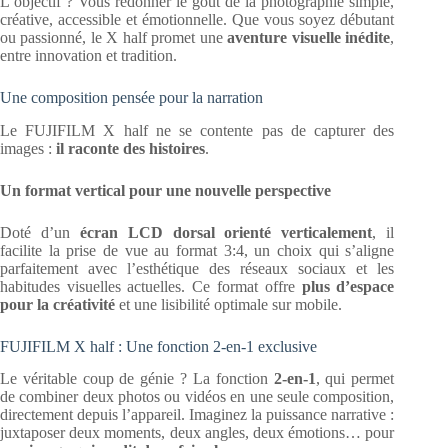
L’objectif ? Vous redonner le goût de la photographie simple,
créative, accessible et émotionnelle. Que vous soyez débutant
ou passionné, le X half promet une
aventure visuelle inédite
,
entre innovation et tradition.
Une composition pensée pour la narration
Le FUJIFILM X half ne se contente pas de capturer des
images :
il raconte des histoires
.
Un format vertical pour une nouvelle perspective
Doté d’un
écran LCD dorsal orienté verticalement
, il
facilite la prise de vue au format 3:4, un choix qui s’aligne
parfaitement avec l’esthétique des réseaux sociaux et les
habitudes visuelles actuelles. Ce format offre
plus d’espace
pour la créativité
et une lisibilité optimale sur mobile.
FUJIFILM X half : Une fonction 2-en-1 exclusive
Le véritable coup de génie ? La fonction
2-en-1
, qui permet
de combiner deux photos ou vidéos en une seule composition,
directement depuis l’appareil. Imaginez la puissance narrative :
juxtaposer deux moments, deux angles, deux émotions… pour