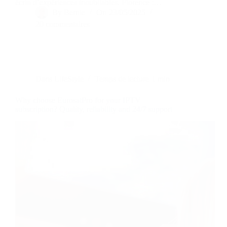
écrin d’expériences inoubliables. Florence :…
By
Bernie
On
23/05/2025
20 commentaires
Dans
LifeStyle
Temps de lecture
1 min
Why choose EurosatPro for your IPTV
subscription? Quality, reliability and 24/7 support