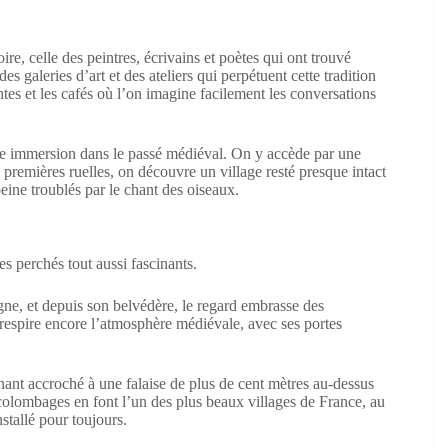
ire, celle des peintres, écrivains et poètes qui ont trouvé
s galeries d’art et des ateliers qui perpétuent cette tradition
ntes et les cafés où l’on imagine facilement les conversations
 une immersion dans le passé médiéval. On y accède par une
s premières ruelles, on découvre un village resté presque intact
eine troublés par le chant des oiseaux.
es perchés tout aussi fascinants.
e, et depuis son belvédère, le regard embrasse des
respire encore l’atmosphère médiévale, avec ses portes
enant accroché à une falaise de plus de cent mètres au-dessus
 à colombages en font l’un des plus beaux villages de France, au
stallé pour toujours.