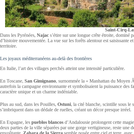
Saint-Cirq-La
Dans les Pyrénées,
Najac
s’étire sur une longue crête étroite, dominé 
d’histoire mouvementée. La vue sur les forêts alentour est saisissante et
territoire.
Les joyaux méditerranéens au-delà des frontières
En Italie, l’art des villages perchés atteint une intensité particulière.
En Toscane,
San Gimignano
, surnommée la « Manhattan du Moyen Âge
autrefois la campagne environnante et symbolisaient la puissance des fa
caractère unique et un charme indéniable.
Plus au sud, dans les Pouilles,
Ostuni
, la cité blanche, scintille sous l
s’imbriquent dans un dédale de ruelles, créant un décor presque irréel.
En Espagne, les
pueblos blancos
d’Andalousie prolongent cette magi
deux parties de la ville séparées par une gorge vertigineuse, reste une d
envoûtante,
Zahara de la Sierra
semble posée entre ciel et terre, avec