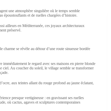
gagent une atmosphère singulière où le temps semble
s époustouflants et de ruelles chargées d’histoire.
ussi ailleurs en Méditerranée, ces joyaux architecturaux
ment préservé.
 le charme se révèle au détour d’une route sinueuse bordée
ire immédiatement le regard avec ses maisons en pierre blonde
le ciel. Au coucher du soleil, le village semble se transformer
açade.
 d’ocre, aux teintes allant du rouge profond au jaune éclatant,
rience presque vertigineuse : en gravissant ses ruelles
itude, où cactus, agaves et sculptures contemporaines