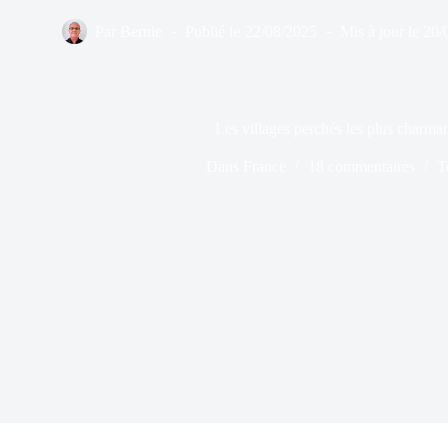
Par
Bernie
Publié le
22/08/2025
Mis à jour le
20/
Les villages perchés les plus charman
Dans
France
18 commentaires
T