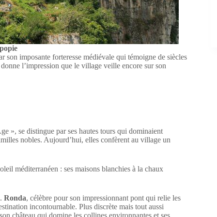
popie
par son imposante forteresse médiévale qui témoigne de siècles
 donne l’impression que le village veille encore sur son
 », se distingue par ses hautes tours qui dominaient
milles nobles. Aujourd’hui, elles confèrent au village un
e soleil méditerranéen : ses maisons blanchies à la chaux
e.
Ronda
, célèbre pour son impressionnant pont qui relie les
estination incontournable. Plus discrète mais tout aussi
 son château qui domine les collines environnantes et ses