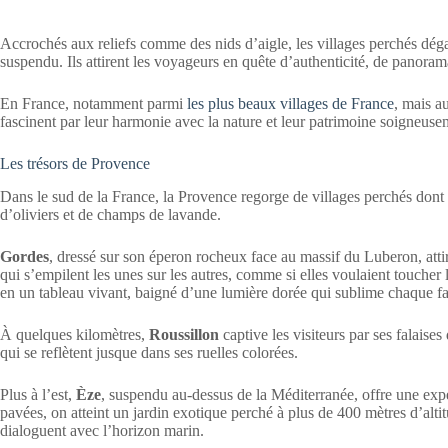
Accrochés aux reliefs comme des nids d’aigle, les villages perchés dé
suspendu. Ils attirent les voyageurs en quête d’authenticité, de panorama
En France, notamment parmi
les plus beaux villages de France
, mais a
fascinent par leur harmonie avec la nature et leur patrimoine soigneuse
Les trésors de Provence
Dans le sud de la France, la Provence regorge de villages perchés dont
d’oliviers et de champs de lavande.
Gordes
, dressé sur son éperon rocheux face au massif du Luberon, att
qui s’empilent les unes sur les autres, comme si elles voulaient toucher 
en un tableau vivant, baigné d’une lumière dorée qui sublime chaque f
À quelques kilomètres,
Roussillon
captive les visiteurs par ses falaises
qui se reflètent jusque dans ses ruelles colorées.
Plus à l’est,
Èze
, suspendu au-dessus de la Méditerranée, offre une expé
pavées, on atteint un jardin exotique perché à plus de 400 mètres d’alt
dialoguent avec l’horizon marin.