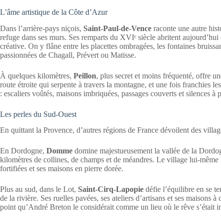
L’âme artistique de la Côte d’Azur
Dans l’arrière-pays niçois,
Saint-Paul-de-Vence
raconte une autre histo
refuge dans ses murs. Ses remparts du XVIᵉ siècle abritent aujourd’hui de
créative. On y flâne entre les placettes ombragées, les fontaines bruissa
passionnées de Chagall, Prévert ou Matisse.
À quelques kilomètres,
Peillon
, plus secret et moins fréquenté, offre
route étroite qui serpente à travers la montagne, et une fois franchies le
: escaliers voûtés, maisons imbriquées, passages couverts et silences à p
Les perles du Sud-Ouest
En quittant la Provence, d’autres régions de France dévoilent des villag
En Dordogne,
Domme
domine majestueusement la vallée de la Dordogn
kilomètres de collines, de champs et de méandres. Le village lui-même 
fortifiées et ses maisons en pierre dorée.
Plus au sud, dans le Lot,
Saint-Cirq-Lapopie
défie l’équilibre en se t
de la rivière. Ses ruelles pavées, ses ateliers d’artisans et ses maisons
point qu’André Breton le considérait comme un lieu où le rêve s’était in