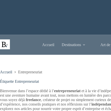
Passer
au
contenu
Accueil
Destinations
Art de
Accueil
Entrepreneuriat
Étiquette
Entrepreneuriat
Bienvenue dans l’espace dédié à l’
entrepreneuriat
et à la vie d’indép
est une aventure humaine avant tout, nous mettons en lumière des parco
vous soyez déjà
freelance
, créateur de projet ou simplement curieux de
d’expérience, nos conseils pratiques et nos réflexions sur l’
indépendan
explorez nos articles pour nourrir votre propre esprit d’entreprise et é