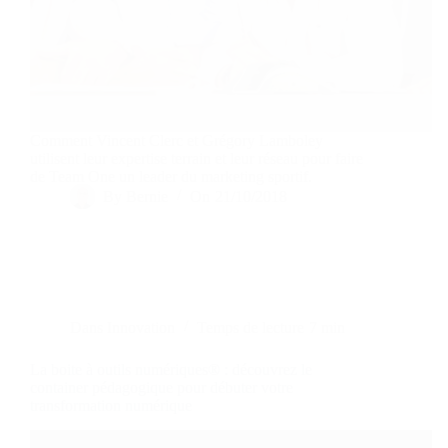
Comment Vincent Clerc et Grégory Lamboley
utilisent leur expertise terrain et leur réseau pour faire
de Team One un leader du marketing sportif.
By
Bernie
On
21/10/2018
Dans
Innovation
Temps de lecture
7 min
La boite à outils numériques® : découvrez le
container pédagogique pour débuter votre
transformation numérique