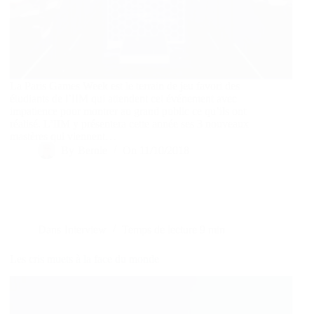
La Paris Games Week est le terrain de jeu favori des
étudiants de l’IIM qui attendent cet événement avec
impatience pour montrer au grand public ce qu’ils ont
réalisé. L’IIM y présentera cette année ses 3 nouveaux
mastères qui viennent…
By
Bernie
On
11/10/2018
Dans
Interview
Temps de lecture
9 min
Les cris muets à la face du monde