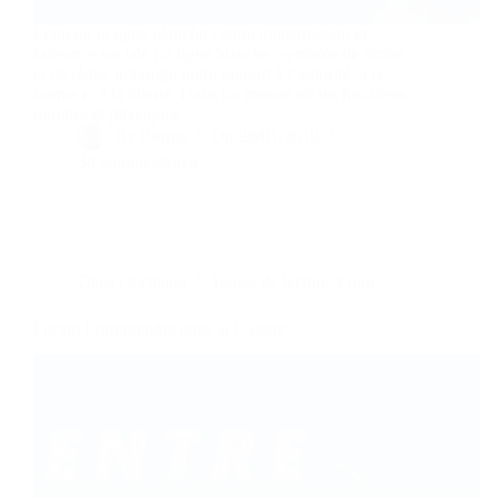
Franchir la ligne blanche : entre transgression et
tolérance sociale La ligne blanche, symbole de limite
et de règle, interroge notre rapport à l’autorité, à la
norme et à la liberté. Dans un monde où les frontières
morales et physiques…
By
Bernie
On
28/01/2019
30 commentaires
Dans
Occitanie
Temps de lecture
2 min
Forum Entreprendre dans la Culture