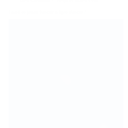
Dans
Chronique
Temps de lecture
4 min
Faut-il ne jamais franchir la ligne blanche ?