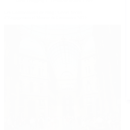
Dans
Blogging
Temps de lecture
7 min
Les Commentaires de Blog : Levier Secret
d’Engagement et Moteur de Croissance SEO