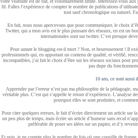
votre visibilité est de fait, et volontairement limité. Intéressez-vous a
fil. Faîtes l’expérience de compter le nombre de publications d’utilisa
tout sauf chronologique ou naturel. Fa
En fait, nous nous apercevons que pour communiquer, le choix d’être
Twitter, qui a mon avis est le plus puissant des réseaux, en est un b
internationales sont sur twitter. C’est presque de
Pour autant le blogging est-il mort ? Non, et heureusement ! Il e
professionnels qui, en apportant un contenu de qualité, et vérifié, ren
incompatibles, j’ai fait le choix d’être sur les réseaux sociaux pour 
pas dupe du fonctionneme
10 ans, ce sont aussi
Apprendre par l’erreur n’est pas ma philosophie de la pédagogie, mai
véritable plus. C’est qui s’appelle le retour d’expérience. L’analyse
pourquoi elles se sont produites, et commen
Pour citer quelques erreurs, le fait d’écrire directement un article sur 
un peu plus de temps, mais écrire un article d’humeur sans recul n’app
préférable de poser ses idées sur un papier, et d’y revenir
Et puis, je ne compte plus le nombre de fois où une coquille de frappe 