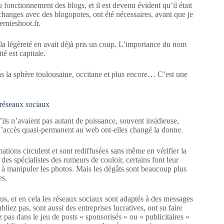
onctionnement des blogs, et il est devenu évident qu’il était
échanges avec des blogopotes, ont été nécessaires, avant que je
ernieshoot.fr.
la légèreté en avait déjà pris un coup. L’importance du nom
té est capitale.
ns la sphère toulousaine, occitane et plus encore… C’est une
 réseaux sociaux
ils n’avaient pas autant de puissance, souvent insidieuse,
 l’accès quasi-permanent au web ont-elles changé la donne.
mations circulent et sont rediffusées sans même en vérifier la
des spécialistes des rumeurs de couloir, certains font leur
s à manipuler les photos. Mais les dégâts sont beaucoup plus
es.
 lus, et en cela les réseaux sociaux sont adaptés à des messages
liez pas, sont aussi des entreprises lucratives, ont su faire
 pas dans le jeu de posts « sponsorisés » ou « publicitaires »