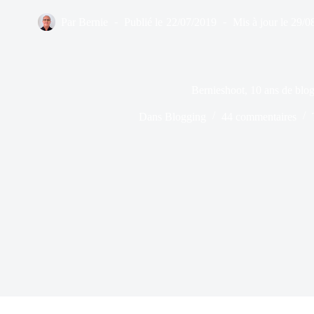
Par
Bernie
Publié le
22/07/2019
Mis à jour le
29/0
Bernieshoot, 10 ans de blo
Dans
Blogging
44 commentaires