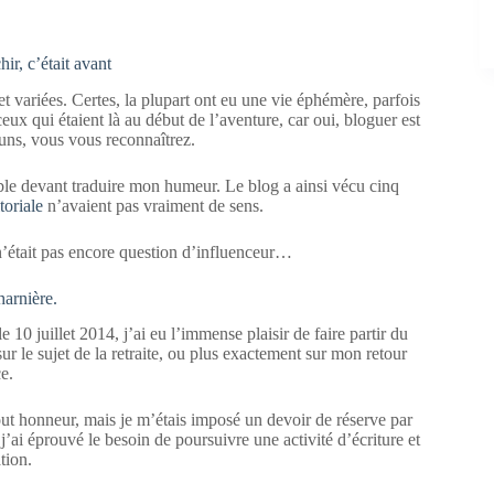
ir, c’était avant
et variées. Certes, la plupart ont eu une vie éphémère, parfois
eux qui étaient là au début de l’aventure, car oui, bloguer est
-uns, vous vous reconnaîtrez.
mble devant traduire mon humeur. Le blog a ainsi vécu cinq
toriale
n’avaient pas vraiment de sens.
n’était pas encore question d’influenceur…
arnière.
10 juillet 2014, j’ai eu l’immense plaisir de faire partir du
 sur le sujet de la retraite, ou plus exactement sur mon retour
e.
tout honneur, mais je m’étais imposé un devoir de réserve par
j’ai éprouvé le besoin de poursuivre une activité d’écriture et
tion.