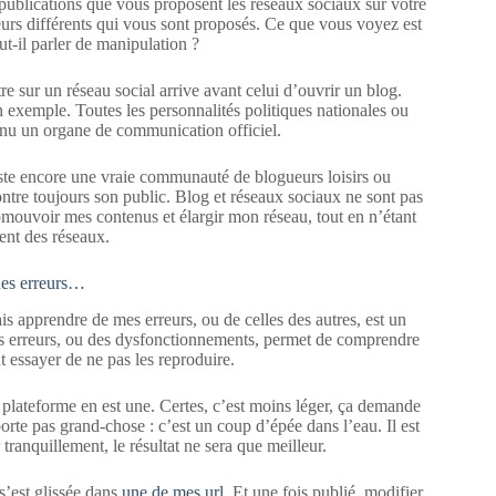
ux publications que vous proposent les réseaux sociaux sur votre
teurs différents qui vous sont proposés. Ce que vous voyez est
ut-il parler de manipulation ?
 sur un réseau social arrive avant celui d’ouvrir un blog.
on exemple. Toutes les personnalités politiques nationales ou
venu un organe de communication officiel.
xiste encore une vraie communauté de blogueurs loisirs ou
contre toujours son public. Blog et réseaux sociaux ne sont pas
promouvoir mes contenus et élargir mon réseau, tout en n’étant
nt des réseaux.
 des erreurs…
s apprendre de mes erreurs, ou de celles des autres, est un
 des erreurs, ou des dysfonctionnements, permet de comprendre
t essayer de ne pas les reproduire.
la plateforme en est une. Certes, c’est moins léger, ça demande
orte pas grand-chose : c’est un coup d’épée dans l’eau. Il est
 tranquillement, le résultat ne sera que meilleur.
s’est glissée dans
une de mes url
. Et une fois publié, modifier