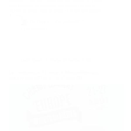
Genève… Son Jet d’Eau, son lac Léman, sa vieille
ville entourée de remparts, ses petites îles sur le
Rhône, sa plage (oui, sa plage !) et ses montagnes.
Au cœur…
By
Bernie
On
26/02/2017
1 commentaire
Dans
Sports
Temps de lecture
6 min
Le Championnat d’Europe de Montgolfières aura
lieu à Brissac (49) du 21 au 27 août 2017