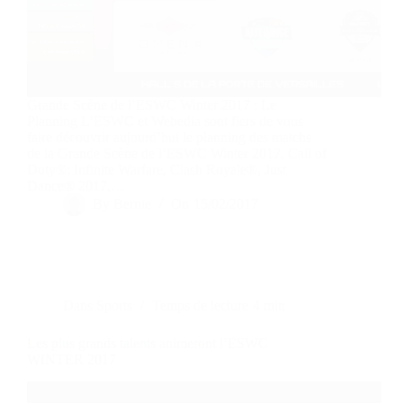
Grande Scène de l’ESWC Winter 2017 : Le
Planning L’ESWC et Webedia sont fiers de vous
faire découvrir aujourd’hui le planning des matchs
de la Grande Scène de l’ESWC Winter 2017. Call of
Duty®: Infinite Warfare, Clash Royale®, Just
Dance® 2017,…
By
Bernie
On
15/02/2017
Dans
Sports
Temps de lecture
4 min
Les plus grands talents animeront l’ESWC
WINTER 2017