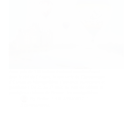
Avec près de 120 ballons évoluant simultanément
dans le ciel de l’Anjou, le spectacle du Championnat
d’Europe de Montgolfières s’annonce multicolore et
grandiose ! Du 21 au 27 août, au pied du célèbre et
prestigieux château de Brissac, les montgolfières…
By
Bernie
On
23/02/2017
3 commentaires