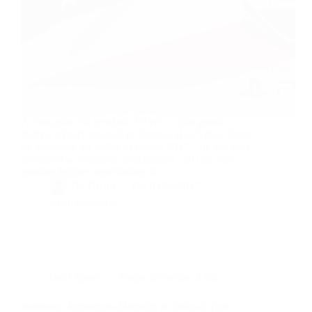
À l’occasion du prochain ESWC – plus grand
festival eSport organisé en France, Hall 5 de la Porte
de Versailles les 17/18/19 février 2017 – un fait sans
précédent se confirme actuellement : 20 des plus
grandes équipes américaines de…
By
Bernie
On
03/02/2017
2 commentaires
Dans
Sports
Temps de lecture
4 min
Roborace Announces Michelin as Official Tyre