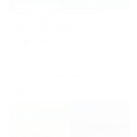
Loisirs Enchères, premier site de réservation de
vacances aux enchères, a mené une étude sur les
appétences des Français pour le ski. Il ressort
notamment que 39% des Français interrogés vont au
ski tous les ans alors que 35% y…
By
Bernie
On
26/03/2017
Dans
Sports
Temps de lecture
2 min
Jusqu’au 2 avril, Opération Portes ouvertes au Golf
de Téoula