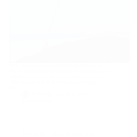
Le 11 mars prochain aura lieu la 3ème édition de
Pop In Risoul. 600 Popeuses sur-motivées pour un «
raid des neiges » unique en son genre ! Le Raid
100% féminin Pop In the City revient à Risoul
Des…
By
Bernie
On
28/02/2017
2 commentaires
Dans
Sports
Temps de lecture
2 min