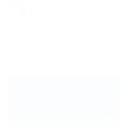
l’honneur de recevoir le deuxième prix du jury pour
ses raids…
By
Bernie
On
13/03/2017
1 commentaire
Dans
Sports
Temps de lecture
2 min
Popeuses fartez vos skis : Risoul vous attend le 11
mars