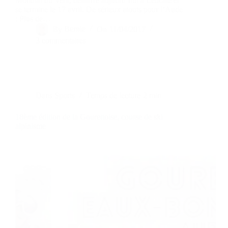
Mondial du Vent, démarre aujourd’hui à Leucate et
se termine le 17 avril. De sérieux atouts pour l’Aude
: Plus de…
By
Bernie
On
11/04/2017
3 commentaires
Dans
Sports
Temps de lecture
2 min
18ème édition de la Gourettoise, course de ski
alpinisme