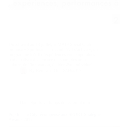
Du 21 avril au 13 juillet, le MAIF Social Club
propose « Sportmania – quand l’Art s’active », un
programme inédit d’expériences contemporaines
participatives à la croisée du sport, des arts et la
culture, de l’innovation, du bien-être individuel et…
By
Bernie
On
18/03/2017
Dans
Sports
Temps de lecture
4 min
Pop In The City récompensé aux SPORT Stratégies
Awards 2017