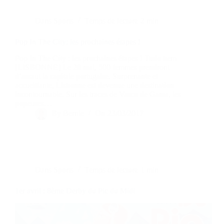
Dans
Sports
Temps de lecture
2 min
Pop In The City: les prochaines étapes !
Pop In The City : les prochaines étapes ! Tudo bem
[LISBONNE] Le 20 mai, 500 femmes prendront
d’assaut la capitale portugaise. Surprenante et
accueillante, Lisbonne est devenue une destination
incontournable. Sur les traces de Vasco de Gama, les
popeuses…
By
Bernie
On
23/03/2017
Dans
Sports
Temps de lecture
1 min
1er avril : 8ème Derby du Pic du Midi