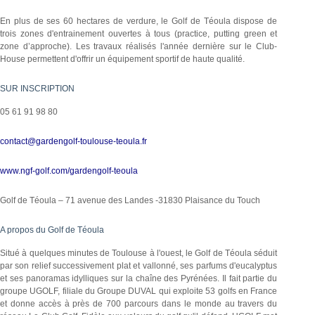
En plus de ses 60 hectares de verdure, le Golf de Téoula dispose de
trois zones d'entrainement ouvertes à tous (practice, putting green et
zone d’approche). Les travaux réalisés l'année dernière sur le Club-
House permettent d'offrir un équipement sportif de haute qualité.
SUR INSCRIPTION
05 61 91 98 80
contact@gardengolf-toulouse-teoula.fr
www.ngf-golf.com/gardengolf-teoula
Golf de Téoula – 71 avenue des Landes -31830 Plaisance du Touch
A propos du Golf de Téoula
Situé à quelques minutes de Toulouse à l'ouest, le Golf de Téoula séduit
par son relief successivement plat et vallonné, ses parfums d'eucalyptus
et ses panoramas idylliques sur la chaîne des Pyrénées. Il fait partie du
groupe UGOLF, filiale du Groupe DUVAL qui exploite 53 golfs en France
et donne accès à près de 700 parcours dans le monde au travers du