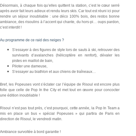
Désormais, à chaque fois qu’elles quittent la station, c’est le cœur serré
après avoir fait leurs adieux et rendu leurs skis. Car tout est réuni ici pour
rendre un séjour inoubliable : une déco 100% bois, des restos bonne
ambiance, des risoulins à l’accent qui chante, du hors-pi… oups pardon,
c’est interdit !
Au programme de ce raid des neiges ?
S’essayer à des figures de style lors de sauts à ski, retrouver des
survivants d’avalanches (hélicoptère en renfort), dévaler les
pistes en maillot de bain,
Piloter une dameuse,
S’essayer au biathlon et aux chiens de traîneaux…
Bref, les Popeuses vont s’éclater car l’équipe de Risoul est encore plus
folle que celle de Pop In the City et met tout en œuvre pour concocter
une édition inoubliable !
Risoul n’est pas tout près, c’est pourquoi, cette année, la Pop In Team a
mis en place un bus « spécial Popeuses » qui partira de Paris en
direction de Risoul, le vendredi matin.
Ambiance survoltée à bord garantie !