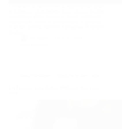
L’économie de carburant est un sujet important pour
de nombreux automobilistes. Avec la hausse des prix
du carburant, divers conseils et astuces apparaissent,
promettant de réduire la consommation. Cependant,
ils ne sont pas tous efficaces. Décryptons les mythes
les plus…
By
Bernie
On
21/11/2024
6 commentaires
Dans
Chronique
Temps de lecture
5 min
Les Français : entre fierté et désillusion face à leur
pays