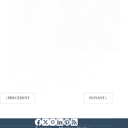
La langue des signes, autrefois méconnue du grand
public, connaît aujourd’hui un engouement croissant.
Selon une récente étude réalisée par Preply,
plateforme spécialisée dans l’apprentissage des
langues, 50 % des Français souhaiteraient s’initier à
cette langue. Pourquoi cet intérêt soudain…
By
Bernie
On
16/10/2024
2 commentaires
PRÉCÉDENT
SUIVANT