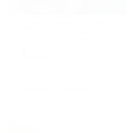
À Paris, comme ailleurs en France, la myopie
s’impose comme un véritable enjeu de santé visuelle.
Cette affection, qui touche de plus en plus de
citadins, connaît une progression inquiétante.
Aujourd’hui, près d’un Français sur deux porte des
lunettes après…
By
Bernie
On
28/11/2024
18 commentaires
Dans
Innovation
Temps de lecture
3 min
Waterstrøm : une révolution dans l’éclairage
écologique