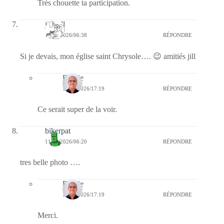
Très chouette ta participation.
jill bill
11/05/2026/06:38
RÉPONDRE
Si je devais, mon église saint Chrysole…. 😉 amitiés jill
Bernie
11/05/2026/17:19
RÉPONDRE
Ce serait super de la voir.
bikerpat
11/05/2026/06:20
RÉPONDRE
tres belle photo ….
Bernie
11/05/2026/17:19
RÉPONDRE
Merci.