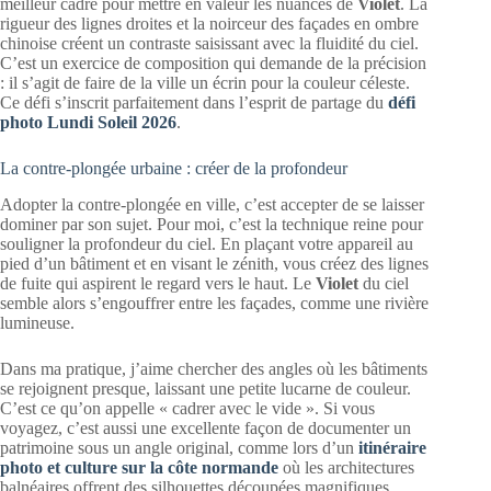
meilleur cadre pour mettre en valeur les nuances de
Violet
. La
rigueur des lignes droites et la noirceur des façades en ombre
chinoise créent un contraste saisissant avec la fluidité du ciel.
C’est un exercice de composition qui demande de la précision
: il s’agit de faire de la ville un écrin pour la couleur céleste.
Ce défi s’inscrit parfaitement dans l’esprit de partage du
défi
photo Lundi Soleil 2026
.
La contre-plongée urbaine : créer de la profondeur
Adopter la contre-plongée en ville, c’est accepter de se laisser
dominer par son sujet. Pour moi, c’est la technique reine pour
souligner la profondeur du ciel. En plaçant votre appareil au
pied d’un bâtiment et en visant le zénith, vous créez des lignes
de fuite qui aspirent le regard vers le haut. Le
Violet
du ciel
semble alors s’engouffrer entre les façades, comme une rivière
lumineuse.
Dans ma pratique, j’aime chercher des angles où les bâtiments
se rejoignent presque, laissant une petite lucarne de couleur.
C’est ce qu’on appelle « cadrer avec le vide ». Si vous
voyagez, c’est aussi une excellente façon de documenter un
patrimoine sous un angle original, comme lors d’un
itinéraire
photo et culture sur la côte normande
où les architectures
balnéaires offrent des silhouettes découpées magnifiques.