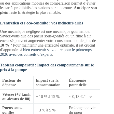
ou des applications mobiles de comparaison permet d’éviter
les tarifs prohibitifs des stations sur autoroute.
Anticiper son
plein
reste la stratégie la plus rentable.
L’entretien et l’éco-conduite : vos meilleurs alliés
Une mécanique négligée est une mécanique gourmande.
Saviez-vous que des pneus sous-gonflés ou un filtre à air
encrassé peuvent augmenter votre consommation de plus de
10 %
? Pour maintenir une efficacité optimale, il est crucial
d’apprendre à
bien entretenir sa voiture pour le printemps
2026 avec ces conseils d’experts
.
Tableau comparatif : Impact des comportements sur le
prix à la pompe
Facteur de
Impact sur la
Économie
dépense
consommation
potentielle
Vitesse (+8 km/h
+ 10 % à 15 %
~ 0,13 € / litre
au-dessus de 80)
Pneus sous-
Prolongation vie
+ 3 % à 5 %
gonflés
du pneu