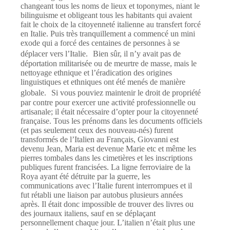
changeant tous les noms de lieux et toponymes, niant le
bilinguisme et obligeant tous les habitants qui avaient
fait le choix de la citoyenneté italienne au transfert forcé
en Italie. Puis très tranquillement a commencé un mini
exode qui a forcé des centaines de personnes à se
déplacer vers l’Italie. Bien sûr, il n’y avait pas de
déportation militarisée ou de meurtre de masse, mais le
nettoyage ethnique et l’éradication des origines
linguistiques et ethniques ont été menés de manière
globale. Si vous pouviez maintenir le droit de propriété
par contre pour exercer une activité professionnelle ou
artisanale; il était nécessaire d’opter pour la citoyenneté
française. Tous les prénoms dans les documents officiels
(et pas seulement ceux des nouveau-nés) furent
transformés de l’Italien au Français, Giovanni est
devenu Jean, Maria est devenue Marie etc et même les
pierres tombales dans les cimetières et les inscriptions
publiques furent francisées. La ligne ferroviaire de la
Roya ayant été détruite par la guerre, les
communications avec l’Italie furent interrompues et il
fut rétabli une liaison par autobus plusieurs années
après. Il était donc impossible de trouver des livres ou
des journaux italiens, sauf en se déplaçant
personnellement chaque jour. L’italien n’était plus une