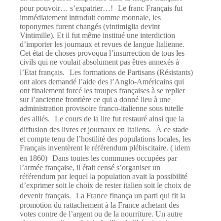
pour pouvoir… s’expatrier…! Le franc Français fut
immédiatement introduit comme monnaie, les
toponymes furent changés (vintimiglia devint
Vintimille). Et il fut même institué une interdiction
d’importer les journaux et revues de langue Italienne.
Cet état de choses provoqua l’insurrection de tous les
civils qui ne voulait absolument pas êtres annexés à
l’Etat français. Les formations de Partisans (Résistants)
ont alors demandé l’aide des l’Anglo-Américains qui
ont finalement forcé les troupes françaises à se replier
sur l’ancienne frontière ce qui a donné lieu à une
administration provisoire franco-italienne sous tutelle
des alliés. Le cours de la lire fut restauré ainsi que la
diffusion des livres et journaux en Italiens. À ce stade
et compte tenu de l’hostilité des populations locales, les
Français inventèrent le référendum plébiscitaire. ( idem
en 1860) Dans toutes les communes occupées par
l’armée française, il était censé s’organiser un
référendum par lequel la population avait la possibilité
d’exprimer soit le choix de rester italien soit le choix de
devenir français. La France finança un parti qui fit la
promotion du rattachement à la France achetant des
votes contre de l’argent ou de la nourriture. Un autre