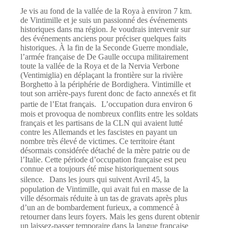
Je vis au fond de la vallée de la Roya à environ 7 km.
de Vintimille et je suis un passionné des événements
historiques dans ma région. Je voudrais intervenir sur
des événements anciens pour préciser quelques faits
historiques. À la fin de la Seconde Guerre mondiale,
l’armée française de De Gaulle occupa militairement
toute la vallée de la Roya et de la Nervia Verbone
(Ventimiglia) en déplaçant la frontière sur la rivière
Borghetto à la périphérie de Bordighera. Vintimille et
tout son arrière-pays furent donc de facto annexés et fit
partie de l’Etat français. L’occupation dura environ 6
mois et provoqua de nombreux conflits entre les soldats
français et les partisans de la CLN qui avaient lutté
contre les Allemands et les fascistes en payant un
nombre très élevé de victimes. Ce territoire étant
désormais considérée détaché de la mère patrie ou de
l’Italie. Cette période d’occupation française est peu
connue et a toujours été mise historiquement sous
silence. Dans les jours qui suivent Avril 45, la
population de Vintimille, qui avait fui en masse de la
ville désormais réduite à un tas de gravats après plus
d’un an de bombardement furieux, a commencé à
retourner dans leurs foyers. Mais les gens durent obtenir
un laissez-passer temporaire dans la langue française