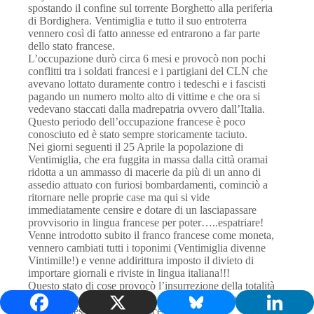
spostando il confine sul torrente Borghetto alla periferia
di Bordighera. Ventimiglia e tutto il suo entroterra
vennero così di fatto annesse ed entrarono a far parte
dello stato francese.
L’occupazione durò circa 6 mesi e provocò non pochi
conflitti tra i soldati francesi e i partigiani del CLN che
avevano lottato duramente contro i tedeschi e i fascisti
pagando un numero molto alto di vittime e che ora si
vedevano staccati dalla madrepatria ovvero dall’Italia.
Questo periodo dell’occupazione francese è poco
conosciuto ed è stato sempre storicamente taciuto.
Nei giorni seguenti il 25 Aprile la popolazione di
Ventimiglia, che era fuggita in massa dalla città oramai
ridotta a un ammasso di macerie da più di un anno di
assedio attuato con furiosi bombardamenti, cominciò a
ritornare nelle proprie case ma qui si vide
immediatamente censire e dotare di un lasciapassare
provvisorio in lingua francese per poter…..espatriare!
Venne introdotto subito il franco francese come moneta,
vennero cambiati tutti i toponimi (Ventimiglia divenne
Vintimille!) e venne addirittura imposto il divieto di
importare giornali e riviste in lingua italiana!!!
Questo stato di cose provocò l’insurrezione della totalità
dei civili che assolutamente non ne volevano sapere di
essere annessi allo stato francese.