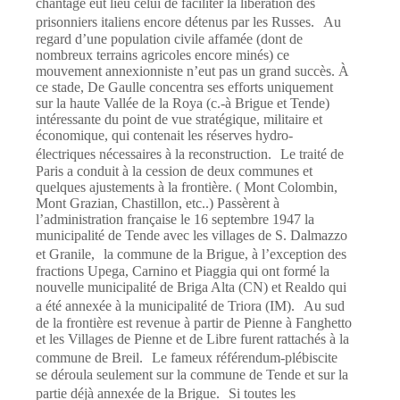
chantage eut lieu celui de faciliter la libération des
prisonniers italiens encore détenus par les Russes. Au
regard d’une population civile affamée (dont de
nombreux terrains agricoles encore minés) ce
mouvement annexionniste n’eut pas un grand succès. À
ce stade, De Gaulle concentra ses efforts uniquement
sur la haute Vallée de la Roya (c.-à Brigue et Tende)
intéressante du point de vue stratégique, militaire et
économique, qui contenait les réserves hydro-
électriques nécessaires à la reconstruction. Le traité de
Paris a conduit à la cession de deux communes et
quelques ajustements à la frontière. ( Mont Colombin,
Mont Grazian, Chastillon, etc..) Passèrent à
l’administration française le 16 septembre 1947 la
municipalité de Tende avec les villages de S. Dalmazzo
et Granile, la commune de la Brigue, à l’exception des
fractions Upega, Carnino et Piaggia qui ont formé la
nouvelle municipalité de Briga Alta (CN) et Realdo qui
a été annexée à la municipalité de Triora (IM). Au sud
de la frontière est revenue à partir de Pienne à Fanghetto
et les Villages de Pienne et de Libre furent rattachés à la
commune de Breil. Le fameux référendum-plébiscite
se déroula seulement sur la commune de Tende et sur la
partie déjà annexée de la Brigue. Si toutes les