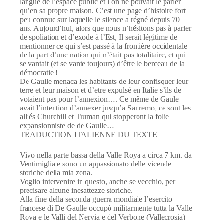
langue de l’espace public et l’on ne pouvait le parler
qu’en sa propre maison. C’est une page d’histoire fort
peu connue sur laquelle le silence a régné depuis 70
ans. Aujourd’hui, alors que nous n’hésitons pas à parler
de spoliation et d’exode à l’Est, Il serait légitime de
mentionner ce qui s’est passé à la frontière occidentale
de la part d’une nation qui n’était pas totalitaire, et qui
se vantait (et se vante toujours) d’être le berceau de la
démocratie !
De Gaulle menaca les habitants de leur confisquer leur
terre et leur maison et d’etre expulsé en Italie s’ils de
votaient pas pour l’annexion…. Ce même de Gaule
avait l’intention d’annexer jusqu’a Sanremo, ce sont les
alliés Churchill et Truman qui stopperont la folie
expansionniste de de Gaulle…
TRADUCTION ITALIENNE DU TEXTE
Vivo nella parte bassa della Valle Roya a circa 7 km. da
Ventimiglia e sono un appassionato delle vicende
storiche della mia zona.
Voglio intervenire in questo, anche se vecchio, per
precisare alcune inesattezze storiche.
Alla fine della seconda guerra mondiale l’esercito
francese di De Gaulle occupò militarmente tutta la Valle
Roya e le Valli del Nervia e del Verbone (Vallecrosia)