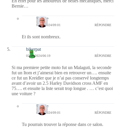
En effet pour les amoureux de belles mécaniques, merci
Bernie…
Bernie
02/08/2024/09:01
RÉPONDRE
Et ils sont nombreux.
bikerpat
02/08/2024/06:19
RÉPONDRE
Si ma premiere petite moto fut un Malaguti, la seconde
fut un Itom et j’aimerai bien en retrouver un…. ensuite
ce fut un Kreidler que je n’ai pas conservé longtemps
avant d’avoir un 2.5 Harley Davidson cross AMF en
75…. et ensuite la liste serait trop longue . … c’est quoi
une voiture ?
Bernie
02/08/2024/09:01
RÉPONDRE
Tu pourrais trouver la réponse dans ce salon.