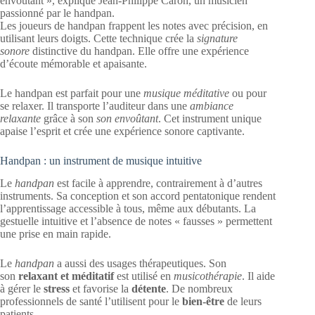
envoûtant », explique Jean-Philippe Caron, un musicien
passionné par le handpan.
Les joueurs de handpan frappent les notes avec précision, en
utilisant leurs doigts. Cette technique crée la
signature
sonore
distinctive du handpan. Elle offre une expérience
d’écoute mémorable et apaisante.
Le handpan est parfait pour une
musique méditative
ou pour
se relaxer. Il transporte l’auditeur dans une
ambiance
relaxante
grâce à son
son envoûtant
. Cet instrument unique
apaise l’esprit et crée une expérience sonore captivante.
Handpan : un instrument de musique intuitive
Le
handpan
est facile à apprendre, contrairement à d’autres
instruments. Sa conception et son accord pentatonique rendent
l’apprentissage accessible à tous, même aux débutants. La
gestuelle intuitive et l’absence de notes « fausses » permettent
une prise en main rapide.
Le
handpan
a aussi des usages thérapeutiques. Son
son
relaxant et méditatif
est utilisé en
musicothérapie
. Il aide
à gérer le
stress
et favorise la
détente
. De nombreux
professionnels de santé l’utilisent pour le
bien-être
de leurs
patients.