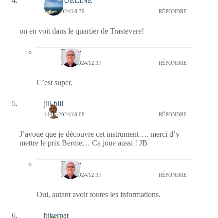
JACQUELINE
14/07/2024/18:39
RÉPONDRE
on en voit dans le quartier de Trastevere!
Bernie
18/07/2024/12:17
RÉPONDRE
C’est super.
jill bill
14/07/2024/18:08
RÉPONDRE
J’avoue que je découvre cet instrument…. merci d’y
mettre le prix Bernie… Ca joue aussi ! JB
Bernie
18/07/2024/12:17
RÉPONDRE
Oui, autant avoir toutes les informations.
bikerpat