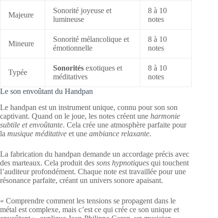
Sonorité joyeuse et
8 à 10
Majeure
lumineuse
notes
Sonorité mélancolique et
8 à 10
Mineure
émotionnelle
notes
Sonorités
exotiques et
8 à 10
Typée
méditatives
notes
Le son envoûtant du Handpan
Le handpan est un instrument unique, connu pour son son
captivant. Quand on le joue, les notes créent une
harmonie
subtile et envoûtante
. Cela crée une atmosphère parfaite pour
la
musique méditative
et une
ambiance relaxante
.
La fabrication du handpan demande un accordage précis avec
des marteaux. Cela produit des
sons hypnotiques
qui touchent
l’auditeur profondément. Chaque note est travaillée pour une
résonance parfaite, créant un univers sonore apaisant.
« Comprendre comment les tensions se propagent dans le
métal est complexe, mais c’est ce qui crée ce son unique et