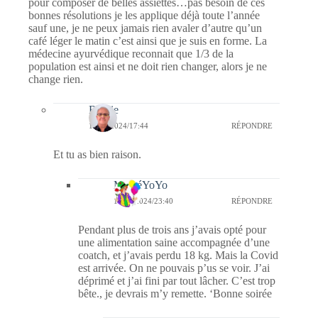
pour composer de belles assiettes…pas besoin de ces
bonnes résolutions je les applique déjà toute l’année
sauf une, je ne peux jamais rien avaler d’autre qu’un
café léger le matin c’est ainsi que je suis en forme. La
médecine ayurvédique reconnait que 1/3 de la
population est ainsi et ne doit rien changer, alors je ne
change rien.
Bernie
16/01/2024/17:44
RÉPONDRE
Et tu as bien raison.
MéméYoYo
17/01/2024/23:40
RÉPONDRE
Pendant plus de trois ans j’avais opté pour
une alimentation saine accompagnée d’une
coatch, et j’avais perdu 18 kg. Mais la Covid
est arrivée. On ne pouvais p’us se voir. J’ai
déprimé et j’ai fini par tout lâcher. C’est trop
bête., je devrais m’y remette. ‘Bonne soirée