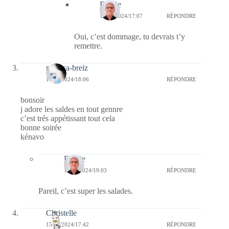
Bernie
18/01/2024/17:07
RÉPONDRE
Oui, c’est dommage, tu devrais t’y
remettre.
monica-breiz
15/01/2024/18:06
RÉPONDRE
bonsoir
j adore les saldes en tout gennre
c’est trés appétissant tout cela
bonne soirée
kénavo
Bernie
15/01/2024/19:03
RÉPONDRE
Pareil, c’est super les salades.
Christelle
15/01/2024/17:42
RÉPONDRE