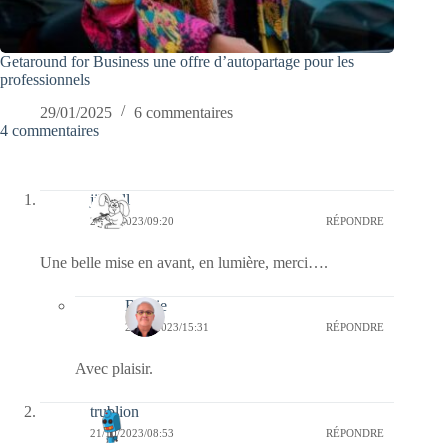
Getaround for Business une offre d’autopartage pour les
professionnels
29/01/2025
6 commentaires
4 commentaires
jill bill
21/10/2023/09:20
RÉPONDRE
Une belle mise en avant, en lumière, merci….
Bernie
21/10/2023/15:31
RÉPONDRE
Avec plaisir.
trublion
21/10/2023/08:53
RÉPONDRE