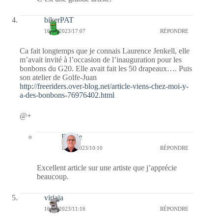
bikerPAT
16/09/2023/17:07
RÉPONDRE
Ca fait longtemps que je connais Laurence Jenkell, elle
m’avait invité à l’occasion de l’inauguration pour les
bonbons du G20. Elle avait fait les 50 drapeaux…. Puis
son atelier de Golfe-Juan
http://freeriders.over-blog.net/article-viens-chez-moi-y-
a-des-bonbons-76976402.html
@+
Bernie
17/09/2023/10:10
RÉPONDRE
Excellent article sur une artiste que j’apprécie
beaucoup.
virjaja
16/09/2023/11:16
RÉPONDRE