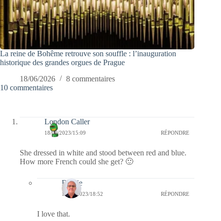
La reine de Bohême retrouve son souffle : l’inauguration
historique des grandes orgues de Prague
18/06/2026
8 commentaires
10 commentaires
London Caller
18/09/2023/15:09
RÉPONDRE
She dressed in white and stood between red and blue.
How more French could she get? 🙂
Bernie
18/09/2023/18:52
RÉPONDRE
I love that.