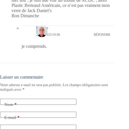
hier soir , je suis allé voir un tribute de ACDC , alors
Plastic Bertrand Américain, ce n’est pas vraiment mon
verre de Jack Daniel’s
Bon Dimanche
Bernie
24/09/2023/19:06
RÉPONDRE
je comprends.
Laisser un commentaire
Votre adresse e-mail ne sera pas publiée.
Les champs obligatoires sont
indiqués avec
*
Nom
*
E-mail
*