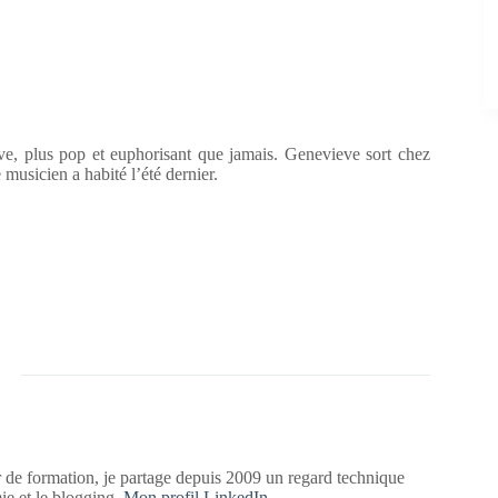
e, plus pop et euphorisant que jamais. Genevieve sort chez
musicien a habité l’été dernier.
 de formation, je partage depuis 2009 un regard technique
mie et le blogging.
Mon profil LinkedIn