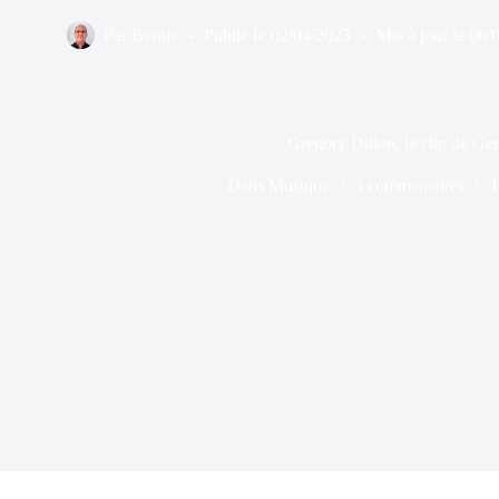
Par
Bernie
Publié le
02/04/2023
Mis à jour le
06/
Gregory Dillon, le clip de Ge
Dans
Musique
4 commentaires
T