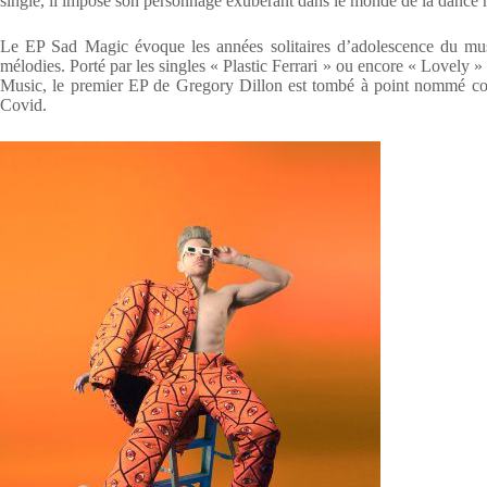
single, il impose son personnage exubérant dans le monde de la dance 
Le EP Sad Magic évoque les années solitaires d’adolescence du musi
mélodies. Porté par les singles « Plastic Ferrari » ou encore « Lovely »
Music, le premier EP de Gregory Dillon est tombé à point nommé co
Covid.