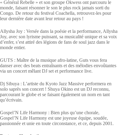
« Général Rebelle » et son groupe Okwess ont parcouru le
monde, faisant résonner le son le plus rock jamais sorti du
Congo. De retour du festival Coachella, retrouvez-les pour
leur dernière date avant leur retour au pays !
Allysha Joy : Versée dans la poésie et la performance, Allysha
Joy, avec son lyrisme puissant, sa musicalité unique et sa voix
d’enfer, s’est attiré des légions de fans de soul jazz dans le
monde entier.
GUTS : Maître de la musique afro-latine, Guts vous fera
danser avec des beats entraînants et des mélodies envoûtantes
via un concert mêlant DJ set et performance live.
Dj Sibuya : L’artiste du Kyoto Jazz Massive performera en
solo saprès son concert ! Shuya Okino est un DJ reconnu,
parcourant le globe et se faisant également un nom en tant
qu’écrivain.
Gospel’N Life Harmony : Bien plus qu’une chorale,
Gospel’N Life Harmony est une joyeuse équipe, soudée,
passionnée et unie en toute circonstance, et ce, depuis 2001.