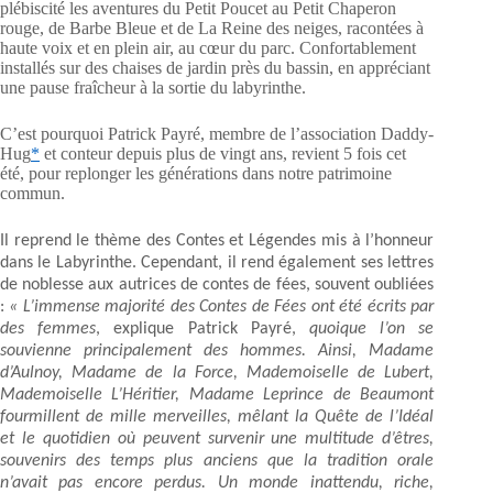
plébiscité les aventures du Petit Poucet au Petit Chaperon
rouge, de Barbe Bleue et de La Reine des neiges, racontées à
haute voix et en plein air, au cœur du parc. Confortablement
installés sur des chaises de jardin près du bassin, en appréciant
une pause fraîcheur à la sortie du labyrinthe.
C’est pourquoi Patrick Payré, membre de l’association Daddy-
Hug
*
et conteur depuis plus de vingt ans, revient 5 fois cet
été, pour replonger les générations dans notre patrimoine
commun.
Il reprend le thème des Contes et Légendes mis à l’honneur
dans le Labyrinthe. Cependant, il rend également ses lettres
de noblesse aux autrices de contes de fées, souvent oubliées
:
« L’immense majorité des Contes de Fées ont été écrits par
des femmes
, explique Patrick Payré,
quoique l’on se
souvienne principalement des hommes. Ainsi, Madame
d’Aulnoy, Madame de la Force, Mademoiselle de Lubert,
Mademoiselle L’Héritier, Madame Leprince de Beaumont
fourmillent de mille merveilles, mêlant la Quête de l’Idéal
et le quotidien où peuvent survenir une multitude d’êtres,
souvenirs des temps plus anciens que la tradition orale
n’avait pas encore perdus. Un monde inattendu, riche,