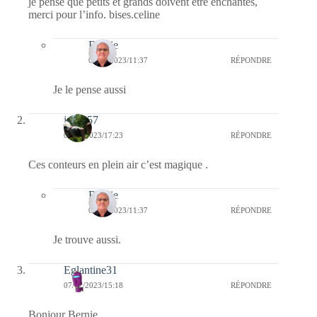
je pense que petits et grands doivent être enchantés,
merci pour l’info. bises.celine
Bernie
08/07/2023/11:37
RÉPONDRE
Je le pense aussi
jazzy57
07/07/2023/17:23
RÉPONDRE
Ces conteurs en plein air c’est magique .
Bernie
08/07/2023/11:37
RÉPONDRE
Je trouve aussi.
Eglantine31
07/07/2023/15:18
RÉPONDRE
Bonjour Bernie ,