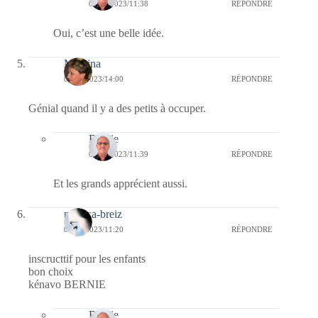
08/07/2023/11:38
RÉPONDRE
Oui, c’est une belle idée.
Mamina
07/07/2023/14:00
RÉPONDRE
Génial quand il y a des petits à occuper.
Bernie
08/07/2023/11:39
RÉPONDRE
Et les grands apprécient aussi.
monica-breiz
07/07/2023/11:20
RÉPONDRE
inscructtif pour les enfants
bon choix
kénavo BERNIE
Bernie