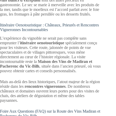
vins blancs d’exception
sont des alliés précieux en
gastronomie. Le sec se marie à merveille avec les produits de
la mer, tandis que le moelleux est l’accord parfait avec le foie
gras, les fromages à pâte persillée ou les desserts fruités.
Itinéraire Oenotouristique : Châteaux, Prieurés et Rencontres
Vigneronnes Incontournables
L’expérience du vignoble ne serait pas complète sans
emprunter l’
itinéraire oenotouristique
spécialement conçu
pour les visiteurs. Cette route, jalonnée de points de vue
spectaculaires et de villages pittoresques, vous mène
directement au cœur de l’histoire régionale. La visite
incontournable reste la
Maison des Vins de Madiran et
Pacherenc du Vic-Bilh
, située dans l’ancien prieuré, où vous
pouvez obtenir cartes et conseils personnalisés.
Mais au-delà des lieux historiques, l’atout majeur de la région
réside dans les
rencontres vigneronnes
. De nombreux
châteaux et domaines ouvrent leurs portes pour des visites de
chais, des ateliers de dégustation et même des tables
paysannes.
Foire Aux Questions (FAQ) sur la Route des Vins Madiran et
Pacherenc du Vic-Bilh