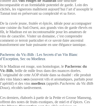
confère aux
vins rouges de Madiran
une structure
incomparable et un formidable potentiel de garde. Loin des
clichés, les vignerons maîtrisent aujourd’hui l’art d’assouplir le
Tannat tout en préservant sa complexité et sa force.
De la cuvée jeune, fruitée et épicée, idéale pour accompagner
une cuisine du Sud-Ouest, aux grands vins de garde élevés en
fût, le Madiran est un incontournable pour les amateurs de
vins de caractère. Visiter un domaine, c’est comprendre
comment ce terroir particulier et ce savoir-faire ancestral
transforment une baie puissante en une élégance tannique.
Pacherenc du Vic-Bilh : Les Secrets d’un Vin Blanc
d’Exception, Sec ou Moelleux
Si le Madiran est rouge, son homologue, le
Pacherenc du
Vic-Bilh
, brille de mille feux dans des nuances dorées.
L’originalité de cette AOP réside dans sa dualité : elle produit
des vins blancs
secs
(souvent vifs et aromatiques, parfaits pour
l’apéritif) et des vins
moelleux
(appelés
Pacherenc du Vic-Bilh
Doux
), récoltés tardivement.
Ces derniers, élaborés à partir de la Petite et Grosse Manseng,
offrent des notes de fruits exotiques, de miel et d’épices. Ces