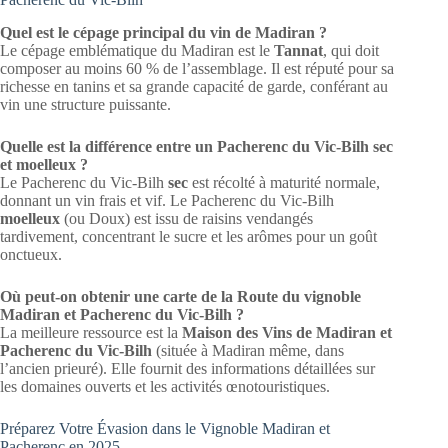
Quel est le cépage principal du vin de Madiran ?
Le cépage emblématique du Madiran est le
Tannat
, qui doit
composer au moins 60 % de l’assemblage. Il est réputé pour sa
richesse en tanins et sa grande capacité de garde, conférant au
vin une structure puissante.
Quelle est la différence entre un Pacherenc du Vic-Bilh sec
et moelleux ?
Le Pacherenc du Vic-Bilh
sec
est récolté à maturité normale,
donnant un vin frais et vif. Le Pacherenc du Vic-Bilh
moelleux
(ou Doux) est issu de raisins vendangés
tardivement, concentrant le sucre et les arômes pour un goût
onctueux.
Où peut-on obtenir une carte de la Route du vignoble
Madiran et Pacherenc du Vic-Bilh ?
La meilleure ressource est la
Maison des Vins de Madiran et
Pacherenc du Vic-Bilh
(située à Madiran même, dans
l’ancien prieuré). Elle fournit des informations détaillées sur
les domaines ouverts et les activités œnotouristiques.
Préparez Votre Évasion dans le Vignoble Madiran et
Pacherenc en 2025