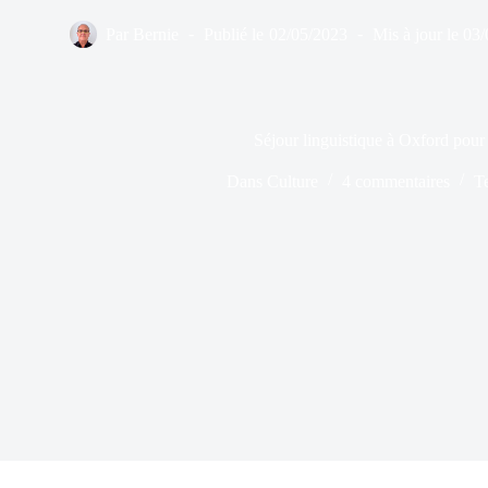
Par
Bernie
Publié le
02/05/2023
Mis à jour le
03/
Séjour linguistique à Oxford pour 
Dans
Culture
4 commentaires
T