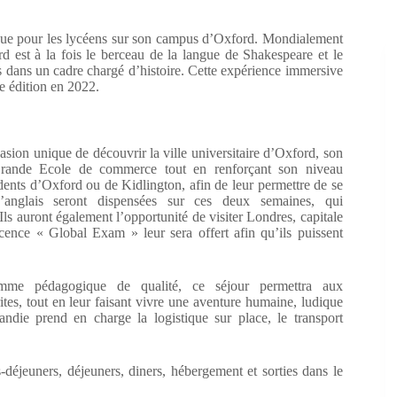
ique pour les lycéens sur son campus d’Oxford. Mondialement
d est à la fois le berceau de la langue de Shakespeare et le
s dans un cadre chargé d’histoire. Cette expérience immersive
e édition en 2022.
asion unique de découvrir la ville universitaire d’Oxford, son
e Grande Ecole de commerce tout en renforçant son niveau
sidents d’Oxford ou de Kidlington, afin de leur permettre de se
d’anglais seront dispensées sur ces deux semaines, qui
ls auront également l’opportunité de visiter Londres, capitale
ence « Global Exam » leur sera offert afin qu’ils puissent
ogramme pédagogique de qualité, ce séjour permettra aux
ites, tout en leur faisant vivre une aventure humaine, ludique
ndie prend en charge la logistique sur place, le transport
s-déjeuners, déjeuners, diners, hébergement et sorties dans le