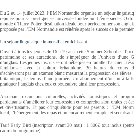
Du 2 au 14 juillet 2023, l’EM Normandie organise un séjour linguist
réputée pour sa prestigieuse université fondée au 12ème siècle, Oxfor
monde d’Harry Potter, destination idéale pour perfectionner son anglai
proposée par l’EM Normandie est réitérée après le succès de la premièr
Un séjour linguistique immersif et enrichissant
Ouvert à tous les jeunes de 16 à 19 ans, cette Summer School est l’occ
patrimoine et ses attractions, de s’imprégner de l’univers d’un
d’anglais. Les jeunes inscrits seront hébergés en famille d’accueil, ré
familiariser avec la culture britannique. 30 heures de cours 
s’achèveront par un examen blanc mesurant la progression des élèves. I
britannique, le temps d’une journée. Un abonnement d’un an à la lic
pratiquer l’anglais chez eux et poursuivre ainsi leur progression.
Associant excursions culturelles, activités touristiques et pr
participants d’améliorer leur expression et compréhension orales et écr
et divertissante. Et pas d’inquiétude pour les parents : l’EM Norma
local, l’hébergement, les repas et un encadrement complet et sécurisant.
Tarif Early Bird (inscription avant 30 mai) : 1 800€ tout inclus (petit
cadre du programme).