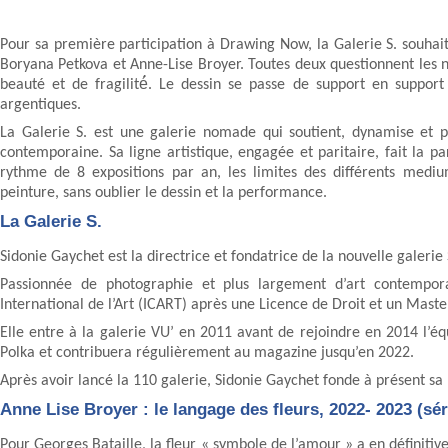
Pour sa première participation à Drawing Now, la Galerie S. souhait
Boryana Petkova et Anne-Lise Broyer. Toutes deux questionnent les n
beauté et de fragilité́. Le dessin se passe de support en suppor
argentiques.
La Galerie S. est une galerie nomade qui soutient, dynamise et p
contemporaine. Sa ligne artistique, engagée et paritaire, fait la pa
rythme de 8 expositions par an, les limites des différents mediums
peinture, sans oublier le dessin et la performance.
La Galerie S.
Sidonie Gaychet est la directrice et fondatrice de la nouvelle galerie 
Passionnée de photographie et plus largement d’art contempo
International de l’Art (ICART) après une Licence de Droit et un Master
Elle entre à la galerie VU’ en 2011 avant de rejoindre en 2014 l’équ
Polka et contribuera régulièrement au magazine jusqu’en 2022.
Après avoir lancé la 110 galerie, Sidonie Gaychet fonde à présent sa p
Anne Lise Broyer : le langage des fleurs, 2022- 2023 (sér
Pour Georges Bataille, la fleur « symbole de l’amour » a en définitive