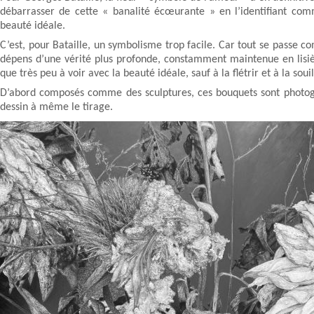
débarrasser de cette « banalité écœurante » en l’identifiant comme 
beauté idéale.
C’est, pour Bataille, un symbolisme trop facile. Car tout se passe co
dépens d’une vérité plus profonde, constamment maintenue en lisière
que très peu à voir avec la beauté idéale, sauf à la flétrir et à la souil
D’abord composés comme des sculptures, ces bouquets sont photog
dessin à même le tirage.