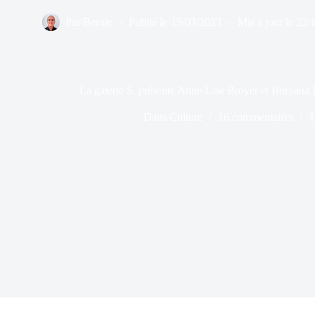
Par
Bernie
Publié le
15/03/2023
Mis à jour le
22/
La galerie S. présente Anne-Lise Broyer et Boryan
Dans
Culture
16 commentaires
T