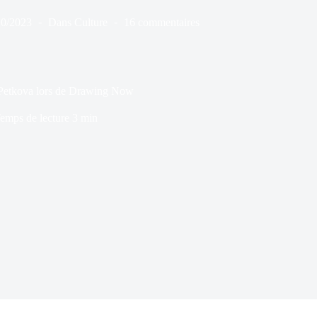
10/2023
Dans
Culture
16 commentaires
a Petkova lors de Drawing Now
emps de lecture
3 min