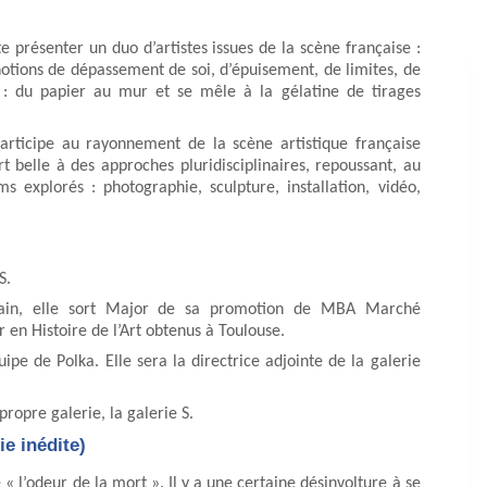
e présenter un duo d’artistes issues de la scène française :
otions de dépassement de soi, d’épuisement, de limites, de
t : du papier au mur et se mêle à la gélatine de tirages
articipe au rayonnement de la scène artistique française
rt belle à des approches pluridisciplinaires, repoussant, au
 explorés : photographie, sculpture, installation, vidéo,
S.
rain, elle sort Major de sa promotion de MBA Marché
 en Histoire de l’Art obtenus à Toulouse.
ipe de Polka. Elle sera la directrice adjointe de la galerie
ropre galerie, la galerie S.
ie inédite)
 « l’odeur de la mort ». Il y a une certaine désinvolture à se