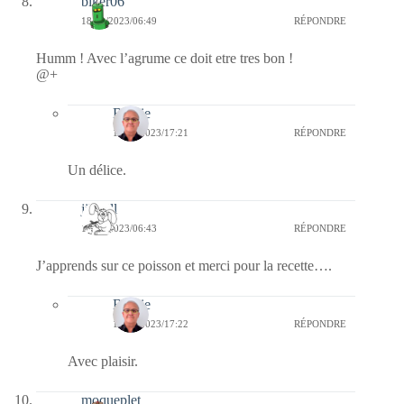
biker06
18/02/2023/06:49
RÉPONDRE
Humm ! Avec l’agrume ce doit etre tres bon !
@+
Bernie
18/02/2023/17:21
RÉPONDRE
Un délice.
jill bill
18/02/2023/06:43
RÉPONDRE
J’apprends sur ce poisson et merci pour la recette….
Bernie
18/02/2023/17:22
RÉPONDRE
Avec plaisir.
moqueplet