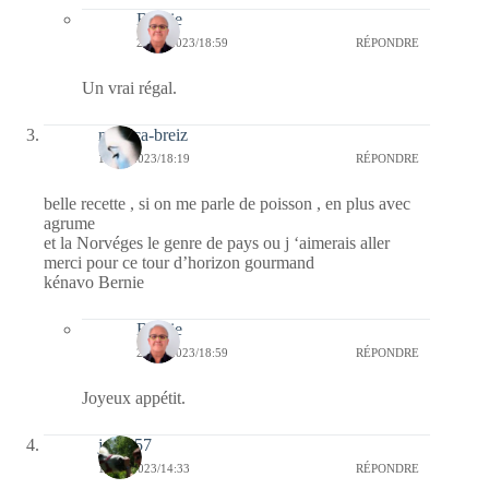
Bernie
20/02/2023/18:59
RÉPONDRE
Un vrai régal.
monica-breiz
18/02/2023/18:19
RÉPONDRE
belle recette , si on me parle de poisson , en plus avec
agrume
et la Norvéges le genre de pays ou j ‘aimerais aller
merci pour ce tour d’horizon gourmand
kénavo Bernie
Bernie
20/02/2023/18:59
RÉPONDRE
Joyeux appétit.
jazzy57
18/02/2023/14:33
RÉPONDRE