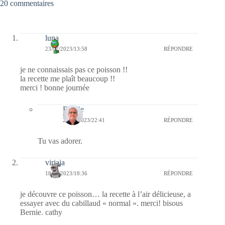
20 commentaires
luna
23/02/2023/13:58
RÉPONDRE
je ne connaissais pas ce poisson !!
la recette me plaît beaucoup !!
merci ! bonne journée
Bernie
23/02/2023/22:41
RÉPONDRE
Tu vas adorer.
virjaja
18/02/2023/18:36
RÉPONDRE
je découvre ce poisson… la recette à l’air délicieuse, a
essayer avec du cabillaud « normal ». merci! bisous
Bernie. cathy