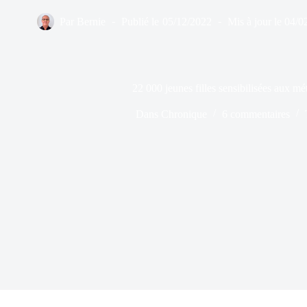
Par
Bernie
Publié le
05/12/2022
Mis à jour le
04/0
22 000 jeunes filles sensibilisées aux mét
Dans
Chronique
6 commentaires