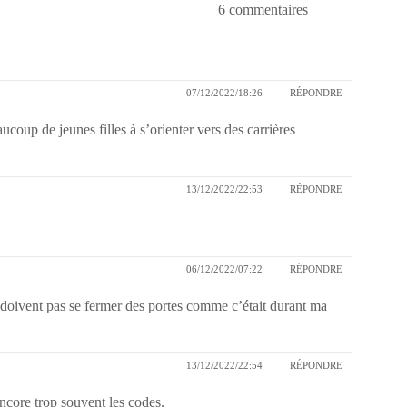
6 commentaires
07/12/2022/18:26
RÉPONDRE
aucoup de jeunes filles à s’orienter vers des carrières
13/12/2022/22:53
RÉPONDRE
06/12/2022/07:22
RÉPONDRE
ne doivent pas se fermer des portes comme c’était durant ma
13/12/2022/22:54
RÉPONDRE
encore trop souvent les codes.