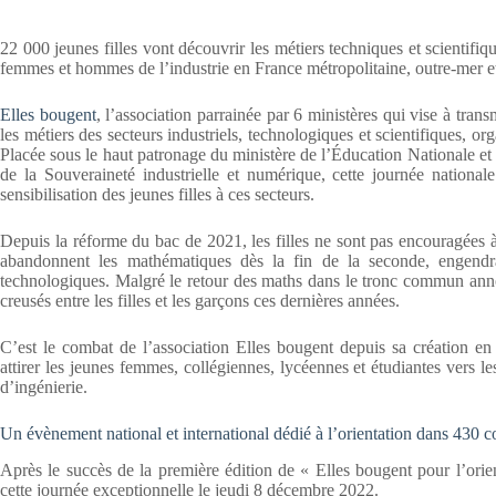
22 000 jeunes filles vont découvrir les métiers techniques et scientifi
femmes et hommes de l’industrie en France métropolitaine, outre-mer et 
Elles bougent
, l’association parrainée par 6 ministères qui vise à trans
les métiers des secteurs industriels, technologiques et scientifiques, o
Placée sous le haut patronage du ministère de l’Éducation Nationale et
de la Souveraineté industrielle et numérique, cette journée nationa
sensibilisation des jeunes filles à ces secteurs.
Depuis la réforme du bac de 2021, les filles ne sont pas encouragées à 
abandonnent les mathématiques dès la fin de la seconde, engendra
technologiques. Malgré le retour des maths dans le tronc commun annon
creusés entre les filles et les garçons ces dernières années.
C’est le combat de l’association Elles bougent depuis sa création e
attirer les jeunes femmes, collégiennes, lycéennes et étudiantes vers les 
d’ingénierie.
Un évènement national et international dédié à l’orientation dans 430 co
Après le succès de la première édition de « Elles bougent pour l’orie
cette journée exceptionnelle le jeudi 8 décembre 2022.