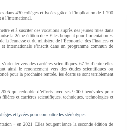
ques dans 430 collèges et lycées grâce à l’implication de 1 700
à l’international.
mettre et à susciter des vocations auprès des jeunes filles dans
rganise la 2ème édition de « Elles bougent pour l’orientation ».
 de la Jeunesse et du ministère de l’Économie, des Finances et
le et internationale s’inscrit dans un programme commun de
s’orienter vers des carrières scientifiques. 67 % d’entre elles
nt ainsi le renoncement vers des études scientifiques ou
cé pour la prochaine rentrée, les écarts se sont terriblement
n 2005 qui redouble d’efforts avec ses 9.000 bénévoles pour
filières et carrières scientifiques, techniques, technologies et
llèges et lycées pour combattre les stéréotypes
ntation » en 2021, Elles bougent lance la seconde édition de