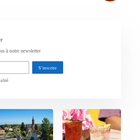
er
us à notre newsletter
S’inscrire
alité