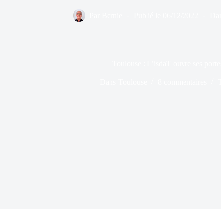
Par
Bernie
Publié le
06/12/2022
Da
Toulouse : L’isdaT ouvre ses portes
Dans
Toulouse
8 commentaires
T