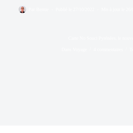
Par
Bernie
Publié le
27/10/2022
Mis à jour le
26/
Carte No Souci Pyrénées, le nouve
Dans
Voyage
4 commentaires
T