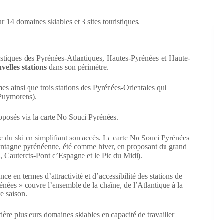
14 domaines skiables et 3 sites touristiques.
ouristiques des Pyrénées-Atlantiques, Hautes-Pyrénées et Haute-
velles stations
dans son périmètre.
s ainsi que trois stations des Pyrénées-Orientales qui
 Puymorens).
roposés via la carte No Souci Pyrénées.
e du ski en simplifiant son accès. La carte No Souci Pyrénées
montagne pyrénéenne, été comme hiver, en proposant du grand
ne, Cauterets-Pont d’Espagne et le Pic du Midi).
ce en termes d’attractivité et d’accessibilité des stations de
nées » couvre l’ensemble de la chaîne, de l’Atlantique à la
e saison.
dère plusieurs domaines skiables en capacité de travailler