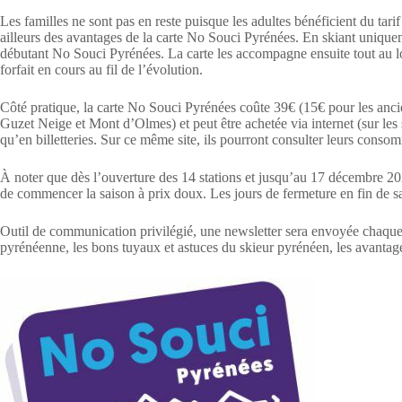
Les familles ne sont pas en reste puisque les adultes bénéficient du tarif
ailleurs des avantages de la carte No Souci Pyrénées. En skiant uniqueme
débutant No Souci Pyrénées. La carte les accompagne ensuite tout au lo
forfait en cours au fil de l’évolution.
Côté pratique, la carte No Souci Pyrénées coûte 39€ (15€ pour les anci
Guzet Neige et Mont d’Olmes) et peut être achetée via internet (sur les s
qu’en billetteries. Sur ce même site, ils pourront consulter leurs cons
À noter que dès l’ouverture des 14 stations et jusqu’au 17 décembre 20
de commencer la saison à prix doux. Les jours de fermeture en fin de sa
Outil de communication privilégié, une newsletter sera envoyée chaque m
pyrénéenne, les bons tuyaux et astuces du skieur pyrénéen, les avant