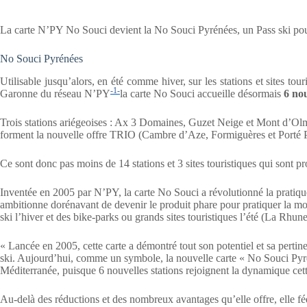
La carte N’PY No Souci devient la No Souci Pyrénées, un Pass ski pour 
No Souci Pyrénées
Utilisable jusqu’alors, en été comme hiver, sur les stations et sites t
-1-
Garonne du réseau N’PY
la carte No Souci accueille désormais
6 nou
Trois stations ariégeoises : Ax 3 Domaines, Guzet Neige et Mont d’Olme
forment la nouvelle offre TRIO (Cambre d’Aze, Formiguères et Porté
Ce sont donc pas moins de 14 stations et 3 sites touristiques qui sont p
Inventée en 2005 par N’PY, la carte No Souci a révolutionné la pratiqu
ambitionne dorénavant de devenir le produit phare pour pratiquer la 
ski l’hiver et des bike-parks ou grands sites touristiques l’été (La Rhu
« Lancée en 2005, cette carte a démontré tout son potentiel et sa pertinen
ski. Aujourd’hui, comme un symbole, la nouvelle carte « No Souci Pyré
Méditerranée, puisque 6 nouvelles stations rejoignent la dynamique cett
Au-delà des réductions et des nombreux avantages qu’elle offre, elle fé