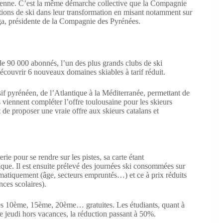
éenne. C’est la même démarche collective que la Compagnie
ions de ski dans leur transformation en misant notamment sur
elga, présidente de la Compagnie des Pyrénées.
e 90 000 abonnés, l’un des plus grands clubs de ski
découvrir 6 nouveaux domaines skiables à tarif réduit.
if pyrénéen, de l’Atlantique à la Méditerranée, permettant de
viennent compléter l’offre toulousaine pour les skieurs
 de proposer une vraie offre aux skieurs catalans et
terie pour se rendre sur les pistes, sa carte étant
ue. Il est ensuite prélevé des journées ski consommées sur
matiquement (âge, secteurs empruntés…) et ce à prix réduits
ces scolaires).
les 10ème, 15ème, 20ème… gratuites. Les étudiants, quant à
 le jeudi hors vacances, la réduction passant à 50%.