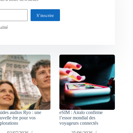
S’inscrire
alité
ides audios Ryo : une
eSIM : Airalo confirme
uvelle ère pour vos
l’essor mondial des
plorations
voyageurs connectés
02/07/2026
25/06/2026