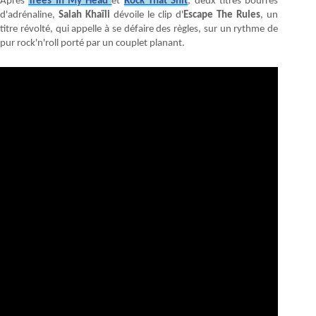
Après
Trees In My Head
et
Rock That Shit
, deux titres bourrés
d'adrénaline,
Salah Khaïli
dévoile le clip d'
Escape The Rules
, un
titre révolté, qui appelle à se défaire des règles, sur un rythme de
pur rock'n'roll porté par un couplet planant.