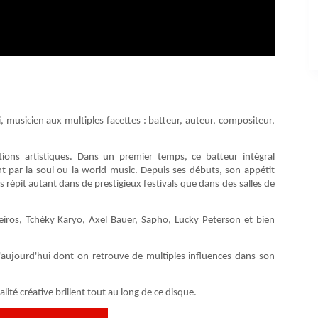
, musicien aux multiples facettes : batteur, auteur, compositeur,
ations artistiques. Dans un premier temps, ce batteur intégral
t par la soul ou la world music. Depuis ses débuts, son appétit
 répit autant dans de prestigieux festivals que dans des salles de
eiros, Tchéky Karyo, Axel Bauer, Sapho, Lucky Peterson et bien
d'aujourd'hui dont on retrouve de multiples influences dans son
té créative brillent tout au long de ce disque.