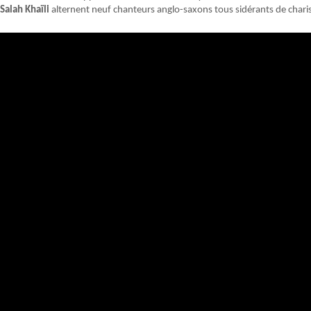
Salah Khaïli
alternent neuf chanteurs anglo-saxons tous sidérants de chari