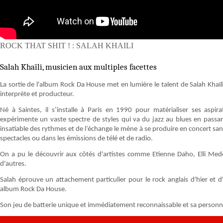
ROCK THAT SHIT ! : SALAH KHAILI
Salah Khaïli, musicien aux multiples facettes
La sortie de l'album Rock Da House met en lumière le talent de Salah Khaïli
interprète et producteur.
Né à Saintes, il s’installe à Paris en 1990 pour matérialiser ses aspir
expérimente un vaste spectre de styles qui va du jazz au blues en passan
insatiable des rythmes et de l’échange le mène à se produire en concert sans
spectacles ou dans les émissions de télé et de radio.
On a pu le découvrir aux côtés d'artistes comme Etienne Daho, Elli Med
d'autres.
Salah éprouve un attachement particulier pour le rock anglais d'hier et 
album Rock Da House.
Son jeu de batterie unique et immédiatement reconnaissable et sa personnali