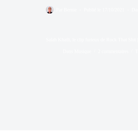
Par
Bernie
Publié le
17/10/2021
Da
Salah Khaïli, le clip furieux de Rock That Sh
Dans
Musique
2 commentaires
T